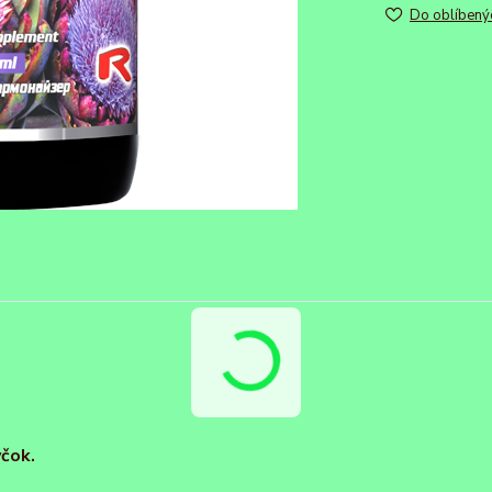
Do oblíbený
yčok.