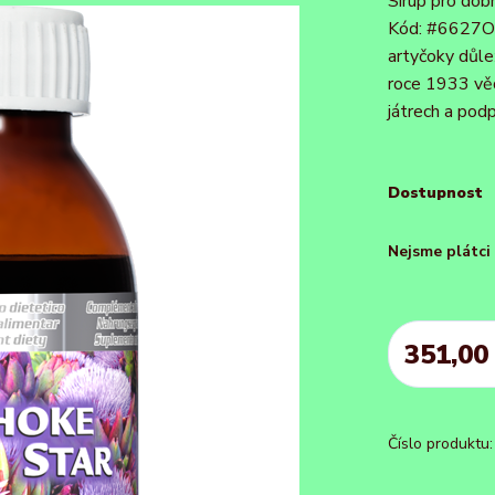
Sirup pro dobr
Kód: #6627Ob
artyčoky důle
roce 1933 věd
játrech a podpo
Dostupnost
Nejsme plátc
351,00
Číslo produktu: