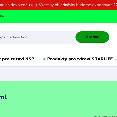
me na dovolené✈️✈️✈️ Všechny objednávky budeme expedovat 27
dna
Hledat
 pro zdraví NSP
Produkty pro zdraví STARLIFE
l
ml