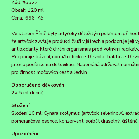
Kód:
#6627
Obsah: 120 ml
Cena:
666 Kč
Ve starém Římě byly artyčoky důležitým pokrmem při hosti
že artyčok zvyšuje produkci žluči v játrech a podporuje její
antioxidanty, které chrání organismus před volnými radikály
Podporuje trávení, normální funkci střevního traktu a střevn
jater a podílí se na detoxikaci. Napomáhá udržovat normální 
pro činnost močových cest a ledvin.
Doporučené dávkování
2× 5 ml denně.
Složení
Složení 10 ml: Cynara scolymus (artyčok zeleninový, extra
pomerančová esence; konzervant: sorbát draselný; čištěná 
Upozornění