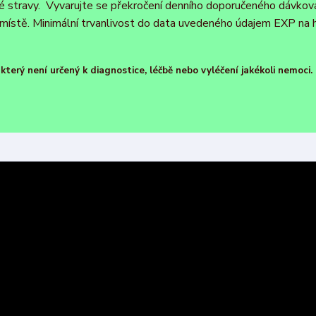
ré stravy. Vyvarujte se překročení denního doporučeného dávková
ístě. Minimální trvanlivost do data uvedeného údajem EXP na h
terý není určený k diagnostice, léčbě nebo vyléčení jakékoli nemoci.