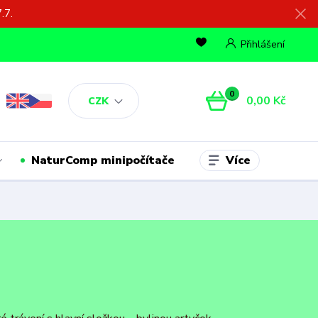
.7.
Přihlášení
0
0,00 Kč
CZK
Více
NaturComp minipočítače