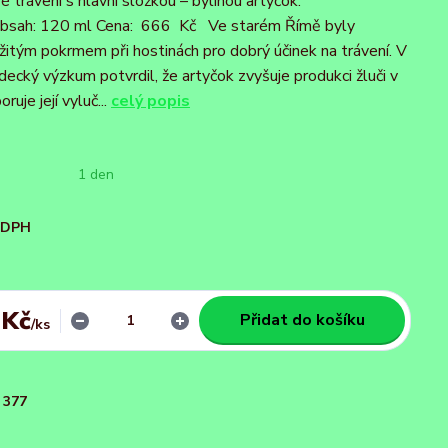
é trávení s hlavní složkou – bylinou artyčok.
sah: 120 ml Cena: 666 Kč Ve starém Římě byly
žitým pokrmem při hostinách pro dobrý účinek na trávení. V
ecký výzkum potvrdil, že artyčok zvyšuje produkci žluči v
ruje její vyluč...
celý popis
1 den
i DPH
 Kč
Přidat do košíku
/
ks
377