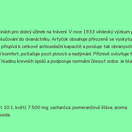
nách pro dobrý účinek na trávení. V roce 1933 vědecký výzkum p
 vylučování do dvanáctníku. Artyčok obsahuje přirozeně se vyskytuj
, přispívá k celkové antioxidační kapacitě a posiluje tak obranysc
í komfort, potlačuje pocit plnosti a nadýmání. Příznivě ovlivňuje 
hladinu krevních lipidů a podporuje normální činnost srdce. Je bl
kt 10:1, květ) 7.500 mg; sacharóza; pomerančová šťáva; aroma:
voda.