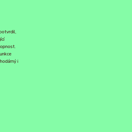
otvrdil,
ící
hopnost.
funkce
ahodárný i