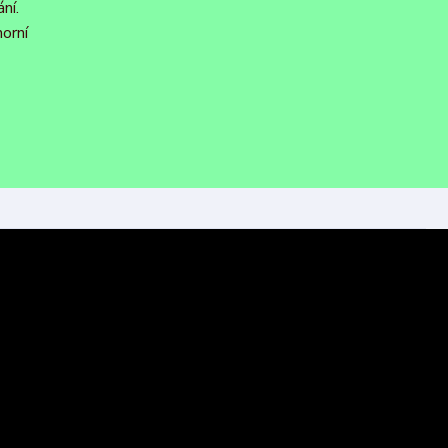
ní.
orní