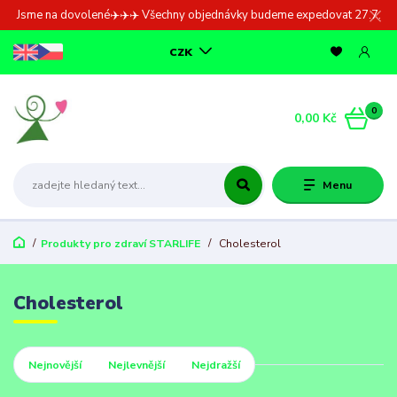
Jsme na dovolené✈️✈️✈️ Všechny objednávky budeme expedovat 27.7.
CZK
0
0,00 Kč
Menu
Produkty pro zdraví STARLIFE
Cholesterol
Cholesterol
Nejnovější
Nejlevnější
Nejdražší