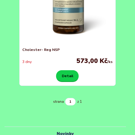
Cholester- Reg NSP
573,00 Kč
3 dny
/
ks
Detail
strana
z 1
Novinky