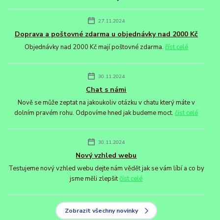
27.11.2024
Doprava a poštovné zdarma u objednávky nad 2000 Kč
Objednávky nad 2000 Kč mají poštovné zdarma.
číst celé
30.11.2024
Chat s námi
Nově se může zeptat na jakoukoliv otázku v chatu který máte v
dolním pravém rohu. Odpovíme hned jak budeme moct.
číst celé
30.11.2024
Nový vzhled webu
Testujeme nový vzhled webu dejte nám vědět jak se vám líbí a co by
jsme měli zlepšit
číst celé
Zobrazit všechny novinky