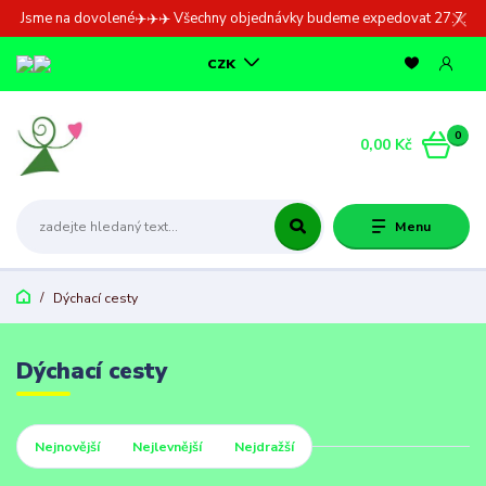
Jsme na dovolené✈️✈️✈️ Všechny objednávky budeme expedovat 27.7.
CZK
0
0,00 Kč
Menu
Dýchací cesty
Dýchací cesty
Nejnovější
Nejlevnější
Nejdražší