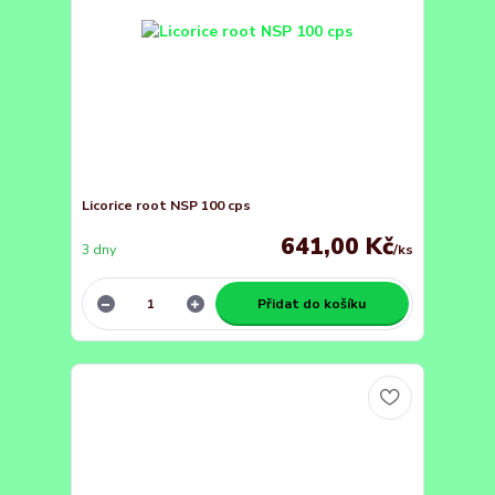
Licorice root NSP 100 cps
641,00 Kč
3 dny
/
ks
Přidat do košíku