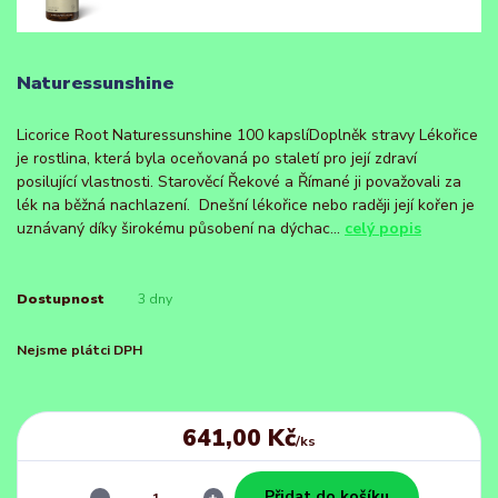
Naturessunshine
Licorice Root Naturessunshine 100 kapslíDoplněk stravy Lékořice
je rostlina, která byla oceňovaná po staletí pro její zdraví
posilující vlastnosti. Starověcí Řekové a Římané ji považovali za
lék na běžná nachlazení. Dnešní lékořice nebo raději její kořen je
uznávaný díky širokému působení na dýchac...
celý popis
Dostupnost
3 dny
Nejsme plátci DPH
641,00 Kč
/
ks
Přidat do košíku