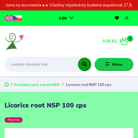
Jsme na dovolené✈️✈️✈️ Všechny objednávky budeme expedovat 27.7.
CZK
0
0,00 Kč
Menu
Produkty pro zdraví NSP
Licorice root NSP 100 cps
Licorice root NSP 100 cps
Novinka