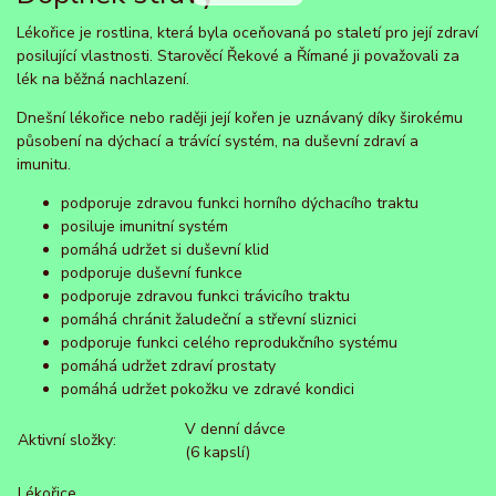
Lékořice je rostlina, která byla oceňovaná po staletí pro její zdraví
posilující vlastnosti. Starověcí Řekové a Římané ji považovali za
lék na běžná nachlazení.
Dnešní lékořice nebo raději její kořen je uznávaný díky širokému
působení na dýchací a trávící systém, na duševní zdraví a
imunitu.
podporuje zdravou funkci horního dýchacího traktu
posiluje imunitní systém
pomáhá udržet si duševní klid
podporuje duševní funkce
podporuje zdravou funkci trávicího traktu
pomáhá chránit žaludeční a střevní sliznici
podporuje funkci celého reprodukčního systému
pomáhá udržet zdraví prostaty
pomáhá udržet pokožku ve zdravé kondici
V denní dávce
Aktivní složky:
(6 kapslí)
Lékořice