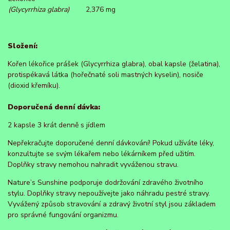
(Glycyrrhiza glabra)
2,376 mg
Složení:
Kořen lékořice prášek (Glycyrrhiza glabra), obal kapsle (želatina),
protispékavá látka (hořečnaté soli mastných kyselin), nosiče
(dioxid křemíku).
Doporučená denní dávka:
2 kapsle 3 krát denně s jídlem
Nepřekračujte doporučené denní dávkování! Pokud užíváte léky,
konzultujte se svým lékařem nebo lékárníkem před užitím.
Doplňky stravy nemohou nahradit vyváženou stravu.
Nature’s Sunshine podporuje dodržování zdravého životního
stylu. Doplňky stravy nepoužívejte jako náhradu pestré stravy.
Vyvážený způsob stravování a zdravý životní styl jsou základem
pro správné fungování organizmu.