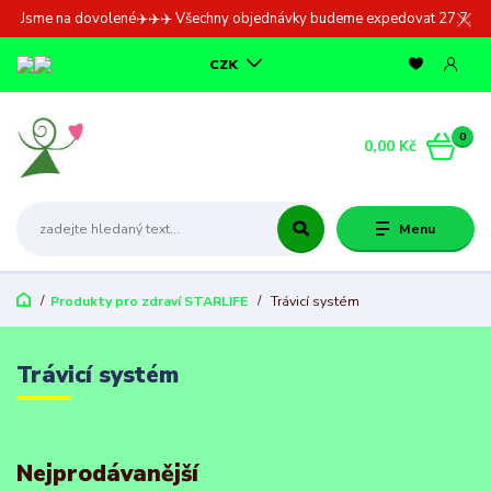
Jsme na dovolené✈️✈️✈️ Všechny objednávky budeme expedovat 27.7.
CZK
0
0,00 Kč
Menu
Produkty pro zdraví STARLIFE
Trávicí systém
Trávicí systém
Nejprodávanější