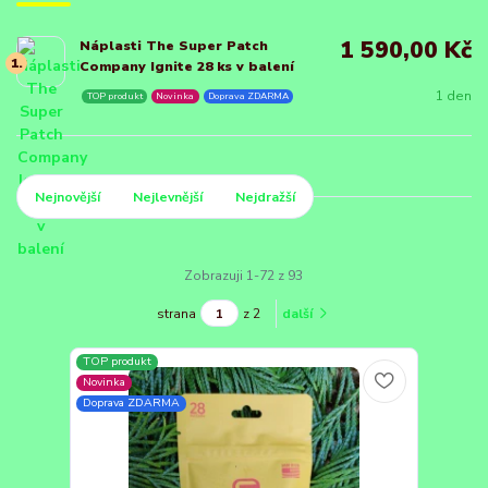
1 590,00 Kč
Náplasti The Super Patch
1.
Company Ignite 28 ks v balení
1 den
TOP produkt
Novinka
Doprava ZDARMA
Nejnovější
Nejlevnější
Nejdražší
Zobrazuji 1-72 z 93
strana
z 2
další
TOP produkt
Novinka
Doprava ZDARMA