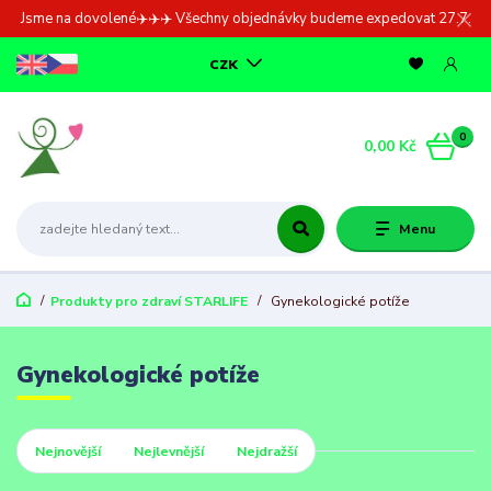
Jsme na dovolené✈️✈️✈️ Všechny objednávky budeme expedovat 27.7.
CZK
0
0,00 Kč
Menu
Produkty pro zdraví STARLIFE
Gynekologické potíže
Gynekologické potíže
Nejnovější
Nejlevnější
Nejdražší