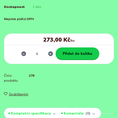
Dostupnost
1 den
Nejsme plátci DPH
273,00 Kč
/
ks
Přidat do košíku
Číslo
278
produktu:
Do oblíbených
Kompletní specifikace
Komentáře
0