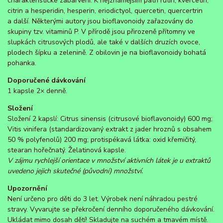
charakteristické zabarvení. K nejznámějším patří rutin, kvercetin,
citrin a hesperidin, hesperin, eriodictyol, quercetin, quercertrin
a další. Některými autory jsou bioflavonoidy zařazovány do
skupiny tzv. vitaminů P. V přírodě jsou přirozeně přítomny ve
slupkách citrusových plodů, ale také v dalších druzích ovoce,
plodech šípku a zelenině. Z obilovin je na bioflavonoidy bohatá
pohanka.
Doporučené dávkování
1 kapsle 2× denně.
Složení
Složení 2 kapslí: Citrus sinensis (citrusové bioflavonoidy) 600 mg;
Vitis vinifera (standardizovaný extrakt z jader hroznů s obsahem
50 % polyfenolů) 200 mg; protispékavá látka: oxid křemičitý,
stearan hořečnatý. Želatinová kapsle.
V zájmu rychlejší orientace v množství aktivních látek je u extraktů
uvedeno jejich skutečné (původní) množství.
Upozornění
Není určeno pro děti do 3 let. Výrobek není náhradou pestré
stravy. Vyvarujte se překročení denního doporučeného dávkování.
Ukládat mimo dosah dětí! Skladujte na suchém a tmavém místě.