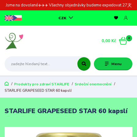
Jsme na dovolené✈️✈️✈️ Všechny objednávky budeme expedovat 27.7.
CZK
0
0,00 Kč
Menu
Produkty pro zdraví STARLIFE
Srdeční onemocnění
STARLIFE GRAPESEED STAR 60 kapslí
STARLIFE GRAPESEED STAR 60 kapslí