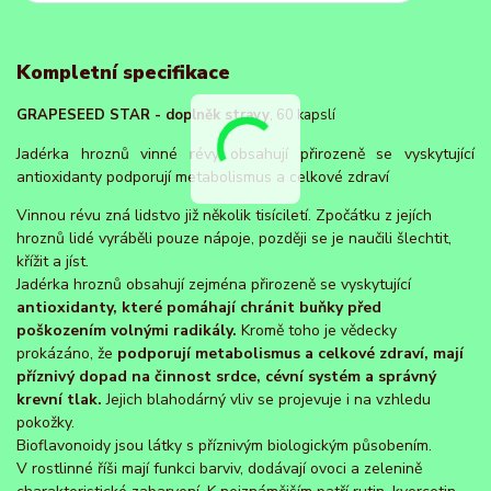
Kompletní specifikace
GRAPESEED STAR - doplněk stravy
, 60 kapslí
Jadérka hroznů vinné révy obsahují přirozeně se vyskytující
antioxidanty podporují metabolismus a celkové zdraví
Vinnou révu zná lidstvo již několik tisíciletí. Zpočátku z jejích
hroznů lidé vyráběli pouze nápoje, později se je naučili šlechtit,
křížit a jíst.
Jadérka hroznů obsahují zejména přirozeně se vyskytující
antioxidanty, které pomáhají chránit buňky před
poškozením volnými radikály.
Kromě toho je vědecky
prokázáno, že
podporují metabolismus a celkové zdraví, mají
příznivý dopad na činnost srdce, cévní systém a správný
krevní tlak.
Jejich blahodárný vliv se projevuje i na vzhledu
pokožky.
Bioflavonoidy jsou látky s příznivým biologickým působením.
V rostlinné říši mají funkci barviv, dodávají ovoci a zelenině