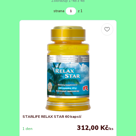
Zobrazuji 1-48 z 48
strana
z 1
STARLIFE RELAX STAR 60 kapslí
312,00 Kč
1 den
/
ks