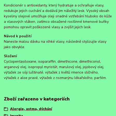
Kondicionér s antioxidanty, který hydratuje a ochraňuje vlasy,
redukuje jejich cuchání a dodává jim náležitý lesk. Vysoký obsah
kyseliny olejové umožňuje oleji snadné vstřebání hluboko do kůže
a vlasových vláken, zatímco obsažené rostlinné kmenové buňky
pomohou opravit poškozené vlasy a zvýšit jejich lesk.
Návod k použití
Naneste malou dávku na vlhké vlasy, následně stylizujte vlasy
jako obvykle.
Složení
Cyclopentasiloxane, isoparaffin, dimethicone, dimethiconol,
arganový olej, isopropyl myristát, marulový olej, jojobový olej,
výtažek ze sóji luštinaté, výtažek z květů rmence sličného,
výtažek z aloe pravé, výtažek z rozmarýnu lékařského, parfém.
Zboží zařazeno v kategoriích
Alergie, astma, dýchání