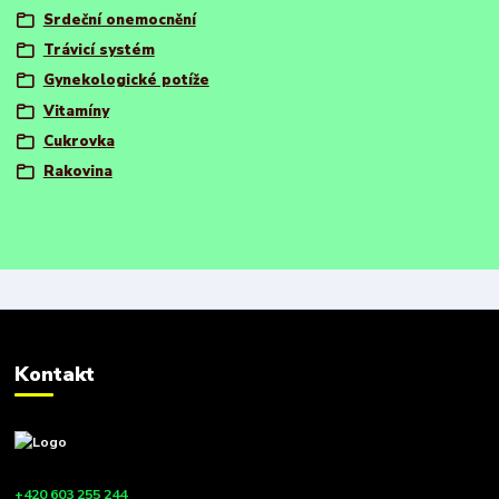
Srdeční onemocnění
Trávicí systém
Gynekologické potíže
Vitamíny
Cukrovka
Rakovina
Kontakt
+420 603 255 244