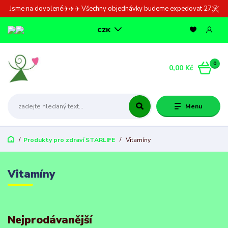
Jsme na dovolené✈️✈️✈️ Všechny objednávky budeme expedovat 27.7.
CZK
0
0,00 Kč
Menu
Produkty pro zdraví STARLIFE
Vitamíny
Vitamíny
Nejprodávanější