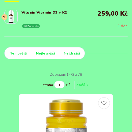
259,00 Kč
Vilgain Vitamín D3 + K2
1.
1 den
TOP produkt
Nejnovější
Nejlevnější
Nejdražší
Zobrazuji 1-72 z 78
strana
z 2
další