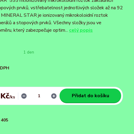
 555 mlIonizovaný mikrokoloidní roztok základních
opových prvků, vstřebatelnost jednotlivých složek až na 92
 MINERAL STAR je ionizovaný mikrokoloidní roztok
nerálů a stopových prvků. Všechny složky jsou ve
ěru, který zabezpečuje optim...
celý popis
1 den
i DPH
 Kč
Přidat do košíku
/
ks
405