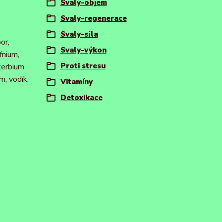
Svaly-objem
Svaly-regenerace
Svaly-síla
or,
Svaly-výkon
afnium,
Proti stresu
terbium,
m, vodík,
Vitamíny
Detoxikace