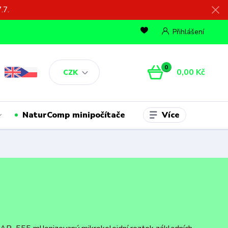
.7.
Přihlášení
0
0,00 Kč
CZK
Více
NaturComp minipočítače