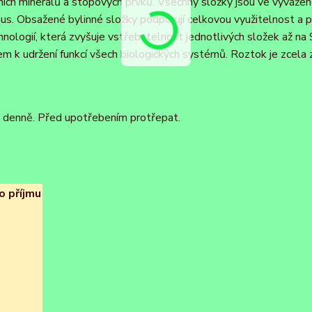
ích minerálů a stopových prvků. Všechny složky jsou ve vyváže
us. Obsažené bylinné složky podporují celkovou využitelnost a 
chnologií, která zvyšuje vstřebatelnost jednotlivých složek až na
k udržení funkcí všech biologických systémů. Roztok je zcela
 denně. Před upotřebením protřepat.
o příjmu