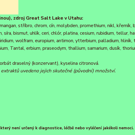
inou), zdroj Great Salt Lake v Utahu:
ď, mangan, stříbro, chrom, cín, molybden, promethium, nikl, křemík, b
 síra, bismut, uhlík, ceri, chlór, platina, cesium, rubidium, tellur, h
iridium, wolfram, europium, antimon, ytterbium, palladium, hliník, 
ium, Tantal, erbium, praseodym, thallium, samarium, dusík, thoriu
sorbát draselný (konzervant), kyselina citronová.
 u extraktů uvedeno jejich skutečné (původní) množství.
terý není určený k diagnostice, léčbě nebo vyléčení jakékoli nemoci.