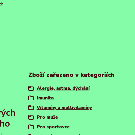
ch
Zboží zařazeno v kategoriích
Alergie, astma, dýchání
Imunita
Vitamíny a multivitamíny
vých
Pro muže
ého
Pro sportovce