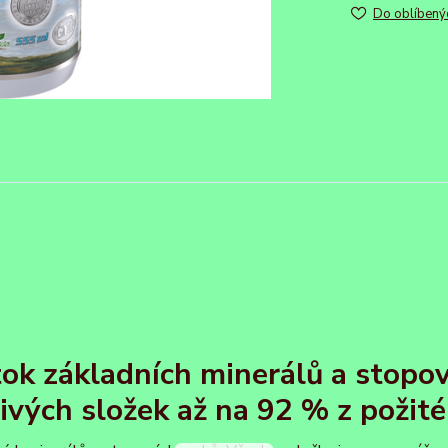
Do oblíbený
tok základních minerálů a stopo
livých složek až na 92 % z požit