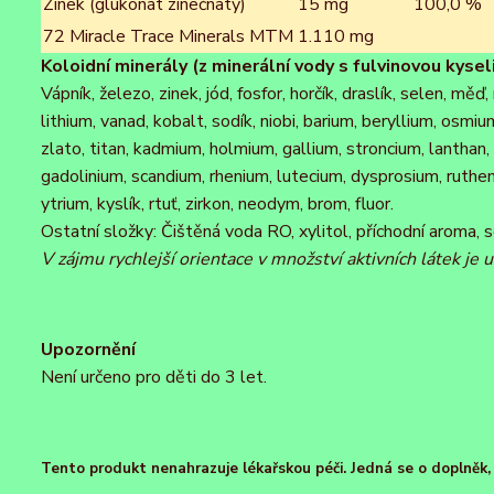
Zinek (glukonát zinečnatý)
15 mg
100,0 %
72 Miracle Trace Minerals MTM
1.110 mg
Koloidní minerály (z minerální vody s fulvinovou kysel
Vápník, železo, zinek, jód, fosfor, horčík, draslík, selen, mě
lithium, vanad, kobalt, sodík, niobi, barium, beryllium, osmium,
zlato, titan, kadmium, holmium, gallium, stroncium, lanthan, 
gadolinium, scandium, rhenium, lutecium, dysprosium, ruthen
ytrium, kyslík, rtuť, zirkon, neodym, brom, fluor.
Ostatní složky: Čištěná voda RO, xylitol, příchodní aroma, 
V zájmu rychlejší orientace v množství aktivních látek je
Upozornění
Není určeno pro děti do 3 let.
Tento produkt nenahrazuje lékařskou péči. Jedná se o doplněk, k