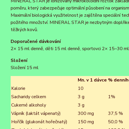
MINERAL STAR je ionizovaný mikrokoloidní roztok základn
poměru, který zabezpečuje optimální působení na organism
Maximální biologická využitelnost je zajištěna speciální te
požitého množství. MINERAL STAR je nezbytným doplňkem 
těžkých kovů.
Doporučené dávkování
2× 15 ml denně, děti 15 ml denně, sportovci 2× 15–30 ml
Složení
Složení 15 ml
Mn. v 1 dávce
% denníh
Kalorie
10
Sacharidy celkem
3 g
1%
Cukerné alkoholy
3 g
Vápník (laktát vápenatý)
300 mg
37,5 %
Hořčík (glukonát hořečnatý)
150 mg
50,0 %