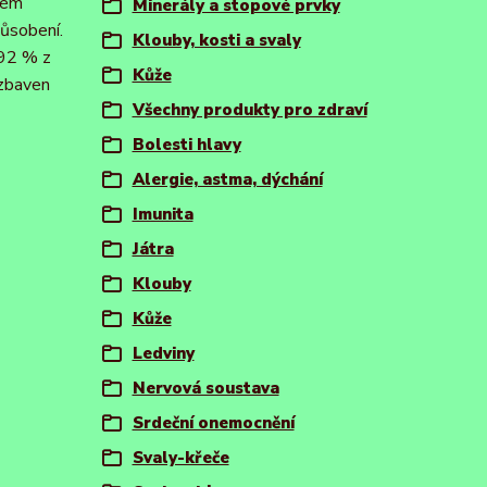
ném
Minerály a stopové prvky
působení.
Klouby, kosti a svaly
 92 % z
Kůže
 zbaven
Všechny produkty pro zdraví
Bolesti hlavy
Alergie, astma, dýchání
Imunita
Játra
Klouby
Kůže
Ledviny
Nervová soustava
Srdeční onemocnění
Svaly-křeče