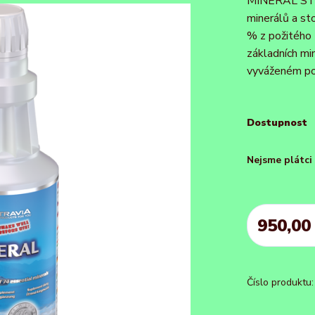
MINERAL STAR
minerálů a st
% z požitého
základních mi
vyváženém pom
Dostupnost
Nejsme plátc
950,00
Číslo produktu: