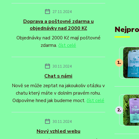
27.11.2024
Doprava a poštovné zdarma u
Nejpro
objednávky nad 2000 Kč
Objednávky nad 2000 Kč mají poštovné
zdarma.
číst celé
1.
30.11.2024
Chat s námi
Nově se může zeptat na jakoukoliv otázku v
chatu který máte v dolním pravém rohu.
Odpovíme hned jak budeme moct.
číst celé
2.
30.11.2024
Nový vzhled webu