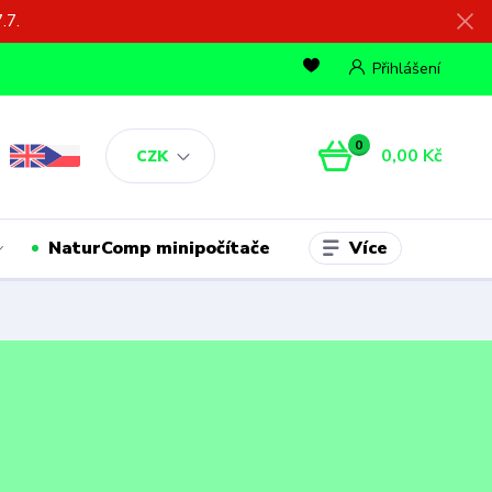
.7.
Přihlášení
0
0,00 Kč
CZK
Více
NaturComp minipočítače