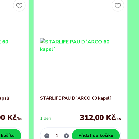
pslí
STARLIFE PAU D´ARCO 60 kapslí
00 Kč
312,00 Kč
1 den
/
ks
/
ks
 košíku
Přidat do košíku