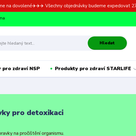
me na dovolené✈️✈️✈️ Všechny objednávky budeme expedovat 27
dna
Hledat
 pro zdraví NSP
Produkty pro zdraví STARLIFE
vky pro detoxikaci
pravky na pročištění organismu.