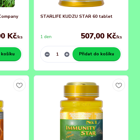
 Company
STARLIFE KUDZU STAR 60 tablet
00 Kč
507,00 Kč
1 den
/
ks
/
ks
 košíku
Přidat do košíku