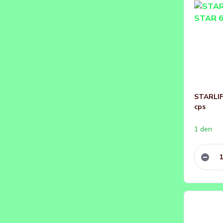
STARLIF
cps
1 den