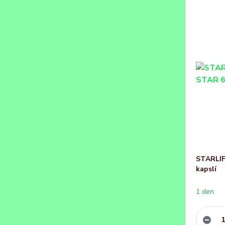
STARLI
kapslí
1 den