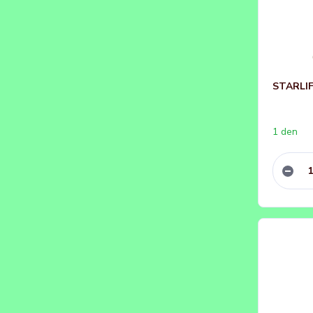
STARLIF
1 den