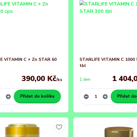
E VITAMIN C + Zn STAR 60
STARLIFE VITAMIN C 1000
tbl
390,00 Kč
1 404,
1 den
/
ks
Přidat do košíku
Přidat do