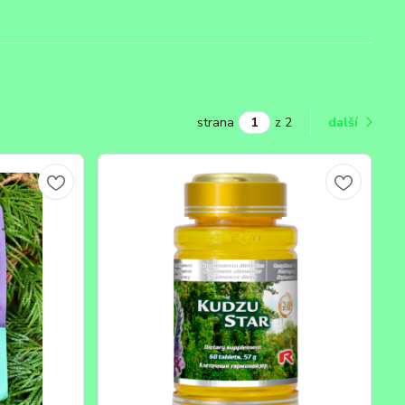
strana
z 2
další