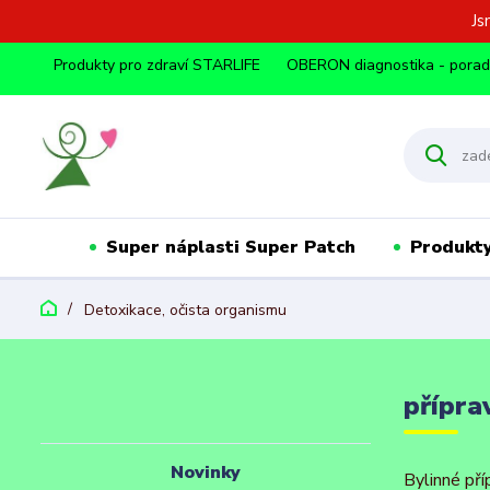
Js
Produkty pro zdraví STARLIFE
OBERON diagnostika - pora
Super náplasti Super Patch
Produkty
Detoxikace, očista organismu
přípra
Novinky
Bylinné pří