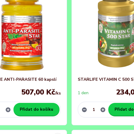
E ANTI-PARASITE 60 kapslí
STARLIFE VITAMIN C 500 
507,00 Kč
234,
1 den
/
ks
Přidat do košíku
Přidat do