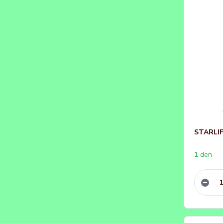
STARLIF
1 den