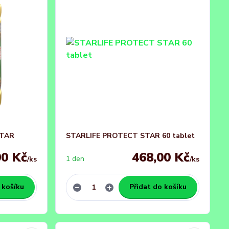
STAR
STARLIFE PROTECT STAR 60 tablet
00 Kč
468,00 Kč
1 den
/
ks
/
ks
 košíku
Přidat do košíku