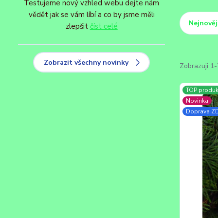
Testujeme nový vzhled webu dejte nám
vědět jak se vám líbí a co by jsme měli
Nejnověj
zlepšit
číst celé
Zobrazit všechny novinky
Zobrazuji 1-
TOP produk
Novinka
Doprava 