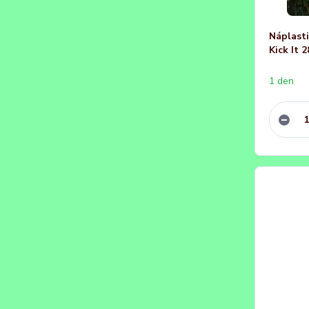
Náplast
Kick It 2
1 den