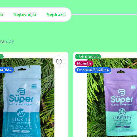
ší
Nejlevnější
Nejdražší
72 z 77
t
TOP produkt
Novinka
ZDARMA
Doprava ZDARMA