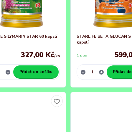
E SILYMARIN STAR 60 kapslí
STARLIFE BETA GLUCAN S
kapslí
327,00 Kč
599,
1 den
/
ks
Přidat do košíku
Přidat do