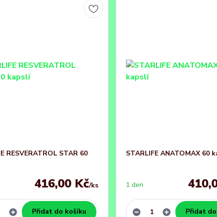
FE RESVERATROL STAR 60
STARLIFE ANATOMAX 60 ka
416,00 Kč
410,
1 den
/
ks
Přidat do košíku
Přidat do