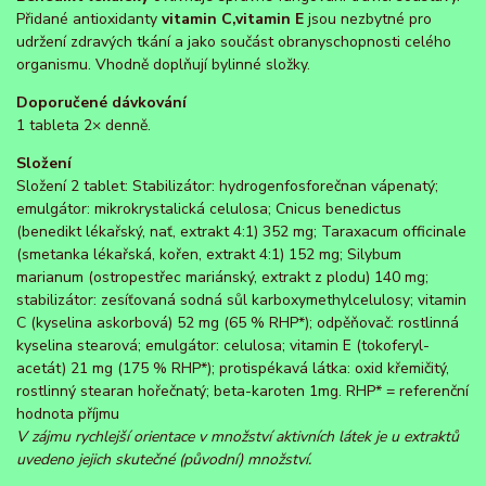
Přidané antioxidanty
vitamin C,
vitamin E
jsou nezbytné pro
udržení zdravých tkání a jako součást obranyschopnosti celého
organismu. Vhodně doplňují bylinné složky.
Doporučené dávkování
1 tableta 2× denně.
Složení
Složení 2 tablet: Stabilizátor: hydrogenfosforečnan vápenatý;
emulgátor: mikrokrystalická celulosa; Cnicus benedictus
(benedikt lékařský, nať, extrakt 4:1) 352 mg; Taraxacum officinale
(smetanka lékařská, kořen, extrakt 4:1) 152 mg; Silybum
marianum (ostropestřec mariánský, extrakt z plodu) 140 mg;
stabilizátor: zesíťovaná sodná sůl karboxymethylcelulosy; vitamin
C (kyselina askorbová) 52 mg (65 % RHP*); odpěňovač: rostlinná
kyselina stearová; emulgátor: celulosa; vitamin E (tokoferyl-
acetát) 21 mg (175 % RHP*); protispékavá látka: oxid křemičitý,
rostlinný stearan hořečnatý; beta-karoten 1mg. RHP* = referenční
hodnota příjmu
V zájmu rychlejší orientace v množství aktivních látek je u extraktů
uvedeno jejich skutečné (původní) množství.