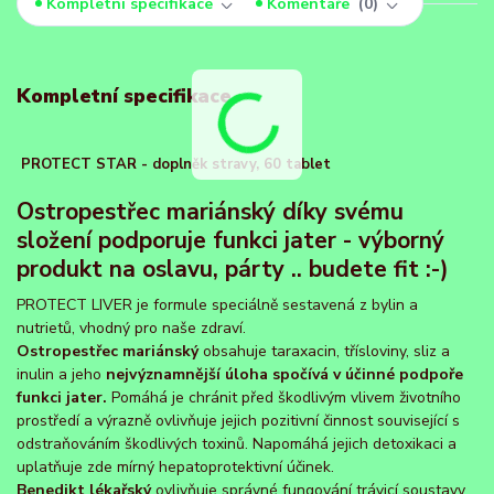
Kompletní specifikace
Komentáře
0
Kompletní specifikace
PROTECT STAR - doplněk stravy, 60 tablet
Ostropestřec mariánský díky svému
složení podporuje funkci jater - výborný
produkt na oslavu, párty .. budete fit :-)
PROTECT LIVER je formule speciálně sestavená z bylin a
nutrietů, vhodný pro naše zdraví.
Ostropestřec mariánský
obsahuje taraxacin, třísloviny, sliz a
inulin a jeho
nejvýznamnější úloha spočívá v účinné podpoře
funkci jater.
Pomáhá je chránit před škodlivým vlivem životního
prostředí a výrazně ovlivňuje jejich pozitivní činnost související s
odstraňováním škodlivých toxinů. Napomáhá jejich detoxikaci a
uplatňuje zde mírný hepatoprotektivní účinek.
Benedikt lékařský
ovlivňuje správné fungování trávicí soustavy.