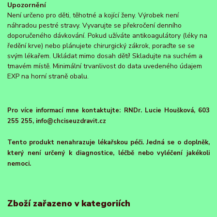
Upozornění
Není určeno pro děti, těhotné a kojící ženy. Výrobek není
náhradou pestré stravy. Vyvarujte se překročení denního
doporučeného dávkování. Pokud užíváte antikoagulátory (léky na
ředění krve) nebo plánujete chirurgický zákrok, poraďte se se
svým lékařem. Ukládat mimo dosah dětí! Skladujte na suchém a
tmavém místě. Minimální trvanlivost do data uvedeného údajem
EXP na horní straně obalu.
Pro více informací mne kontaktujte: RNDr. Lucie Houšková, 603
255 255, info@chciseuzdravit.cz
Tento produkt nenahrazuje lékařskou péči. Jedná se o doplněk,
který není určený k diagnostice, léčbě nebo vyléčení jakékoli
nemoci.
Zboží zařazeno v kategoriích