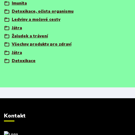
Imunita
Detoxikace, očista organismu
Ledviny a močové cesty
Játra
Žaludek a trávení
Všechny produkty pro zdraví
Játra
Detoxikace
Kontakt