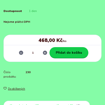
Dostupnost
1 den
Nejsme plátci DPH
468,00 Kč
/
ks
Přidat do košíku
Číslo
230
produktu:
Do oblíbených