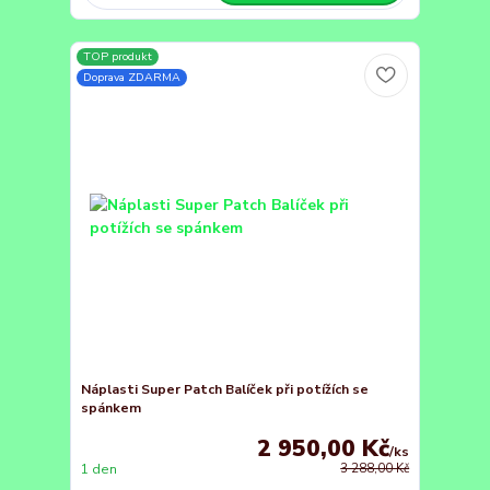
TOP produkt
Doprava ZDARMA
Náplasti Super Patch Balíček při potížích se
spánkem
2 950,00 Kč
/
ks
1 den
3 288,00 Kč