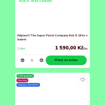
Náplasti The Super Patch Company Kick It 28 ks v
balení
1 590,00 Kč
1 den
/
ks
Přidat do košíku
TOP produkt
Novinka
Doprava ZDARMA