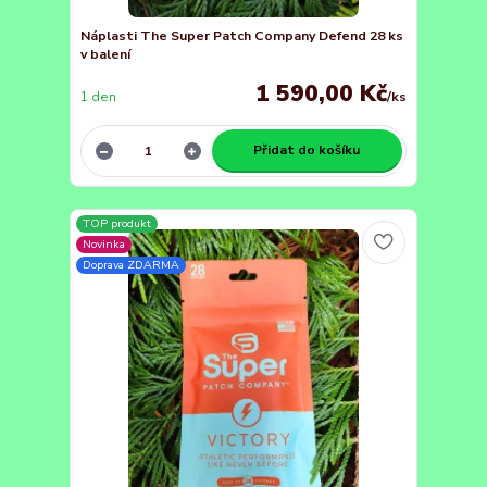
Náplasti The Super Patch Company Defend 28 ks
v balení
1 590,00 Kč
1 den
/
ks
Přidat do košíku
TOP produkt
Novinka
Doprava ZDARMA