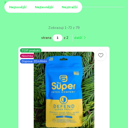
Nejnovější
Nejlevnější
Nejdražší
Zobrazuji 1-72 z 79
strana
z 2
další
TOP produkt
Novinka
Doprava ZDARMA