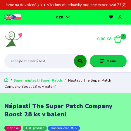
Jsme na dovolené✈️✈️✈️ Všechny objednávky budeme expedovat 27.7.
CZK
0
0,00 Kč
Menu
Super náplasti Super Patch
Náplasti The Super Patch
Company Boost 28 ks v balení
Náplasti The Super Patch Company
Boost 28 ks v balení
Novinka
TOP produkt
Doprava ZDARMA