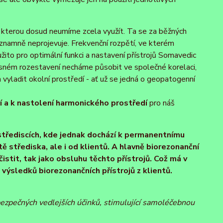
, kterou dosud neumíme zcela využít. Ta se za běžných
ýznamně neprojevuje. Frekvenční rozpětí, ve kterém
žito pro optimální funkci a nastavení přístrojů Somavedic
přesném rozestavení necháme působit ve společné korelaci,
vyladit okolní prostředí - ať už se jedná o geopatogenní
ií a k nastolení harmonického prostředí
pro náš
 střediscích, kde jednak dochází k permanentnímu
ě střediska, ale i od klientů. A hlavně biorezonanční
čistit, tak jako obsluhu těchto přístrojů. Což má v
výsledků biorezonančních přístrojů z klientů.
bezpečných vedlejších účinků, stimulující samoléčebnou