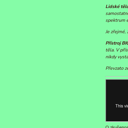
Lidské těl
samostatné
spektrum e
Je zřejmé,
Přístroj 
těla. V pří
nikdy vyst
Převzato z
O zkušenos