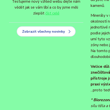
Testujeme nový vzhled webu dejte nám
kamenů.
vědět jak se vám líbí a co by jsme měli
zlepšit
číst celé
Minerály v
okolností n
jednotlivé 
Zobrazit všechny novinky
podle jejic
umí tyto vz
zóny nebo j
Na tomto p
dlouhodobě 
Velice důl
znečišťová
přístroje 
praxi výsl
...proto 
*
Biorezon
sílu těla a