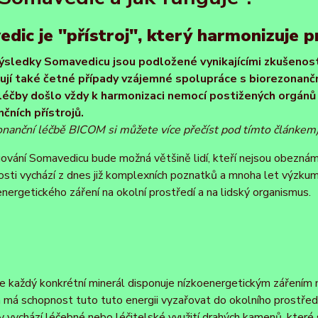
dic je "přístroj", který harmonizuje pr
ýsledky Somavedicu jsou podložené vynikajícími zkušenost
jí také četné případy vzájemné spolupráce s biorezonanč
léčby došlo vždy k harmonizaci nemocí postižených orgánů
čních přístrojů.
onanční léčbě BICOM si můžete více přečíst pod tímto článkem
ngování Somavedicu bude možná většině lidí, kteří nejsou obezná
sti vychází z dnes již komplexních poznatků a mnoha let výzkum
oenergetického záření na okolní prostředí a na lidský organismus.
e každý konkrétní minerál disponuje nízkoenergetickým zářením na 
a má schopnost tuto tuto energii vyzařovat do okolního prostřed
ry vychází léčebné nebo léčitelské využití drahých kamenů, které