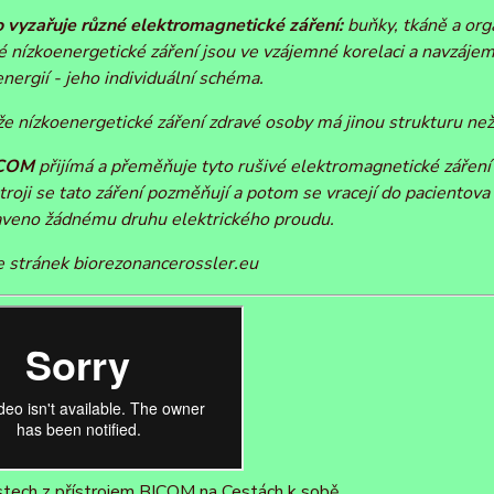
o vyzařuje různé elektromagnetické záření:
buňky, tkáně a org
 nízkoenergetické záření jsou ve vzájemné korelaci a navzájem 
nergií - jeho individuální schéma.
 že nízkoenergetické záření zdravé osoby má jinou strukturu n
BICOM
přijímá a přeměňuje tyto rušivé elektromagnetické záření
stroji se tato záření pozměňují a potom se vracejí do pacientov
aveno žádnému druhu elektrického proudu.
e stránek biorezonancerossler.eu
tech z přístrojem BICOM na Cestách k sobě.