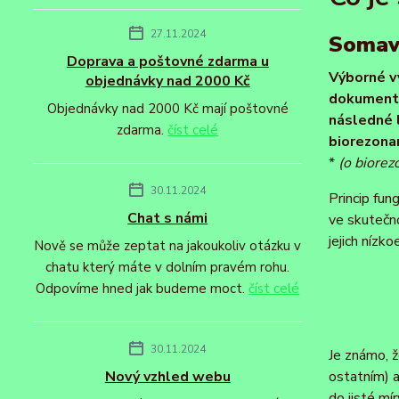
27.11.2024
Somave
Doprava a poštovné zdarma u
Výborné v
objednávky nad 2000 Kč
dokumentu
Objednávky nad 2000 Kč mají poštovné
následné 
zdarma.
číst celé
biorezonan
*
(o biorez
30.11.2024
Princip fu
Chat s námi
ve skutečno
jejich nízk
Nově se může zeptat na jakoukoliv otázku v
chatu který máte v dolním pravém rohu.
Odpovíme hned jak budeme moct.
číst celé
30.11.2024
Je známo, ž
Nový vzhled webu
ostatním) 
do jisté mí