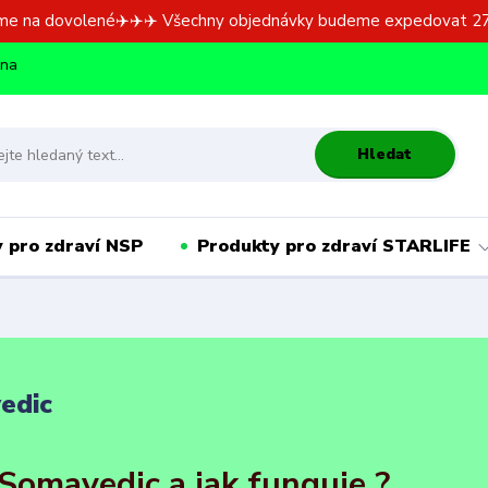
me na dovolené✈️✈️✈️ Všechny objednávky budeme expedovat 27
dna
Hledat
 pro zdraví NSP
Produkty pro zdraví STARLIFE
edic
 Somavedic a jak funguje ?