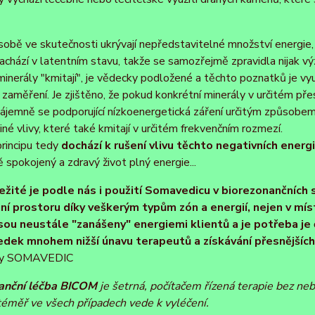
 sobě ve skutečnosti ukrývají nepředstavitelné množství energie
achází v latentním stavu, takže se samozřejmě zpravidla nijak v
minerály "kmitají", je vědecky podložené a těchto poznatků je vyu
h zaměření. Je zjištěno, že pokud konkrétní minerály v určitém 
ájemně se podporující nízkoenergetická záření určitým způsobem 
iné vlivy, které také kmitají v určitém frekvenčním rozmezí.
rincipu tedy
dochází k rušení vlivu těchto negativních energ
spokojený a zdravý život plný energie...
ežité je podle nás i použití Somavedicu v biorezonančních
ní prostoru díky veškerým typům zón a energií, nejen v míst
jsou neustále "zanášeny" energiemi klientů a je potřeba je 
edek mnohem nižší únavu terapeutů a získávání přesnějších 
tedy SOMAVEDIC
anční léčba BICOM
je šetrná, počítačem řízená terapie bez ne
 téměř ve všech případech vede k vyléčení.