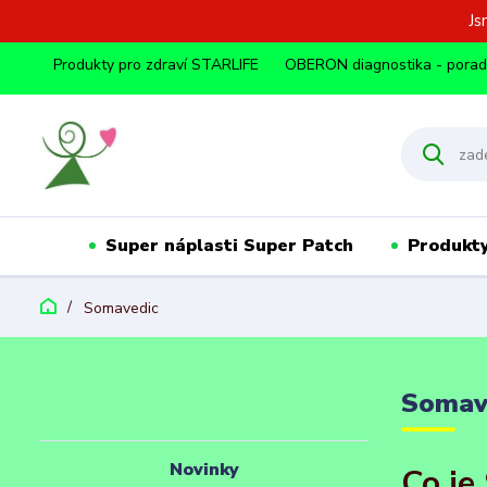
Js
Produkty pro zdraví STARLIFE
OBERON diagnostika - pora
Super náplasti Super Patch
Produkty
Somavedic
Somav
Novinky
Co je