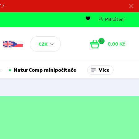
.7.
Přihlášení
0
0,00 Kč
CZK
Více
NaturComp minipočítače