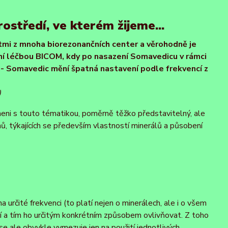
ostředí, ve kterém žijeme...
mi z mnoha biorezonančních center a věrohodně je
ní léčbou BICOM, kdy po nasazení Somavedicu v rámci
 - Somavedic mění špatná nastavení podle frekvencí z
)
meni s touto tématikou, poměrně těžko představitelný, ale
ů, týkajících se především vlastností minerálů a působení
určité frekvenci (to platí nejen o minerálech, ale i o všem
í a tím ho určitým konkrétním způsobem ovlivňovat. Z toho
 se ale obvykle vymezuje jen na použití jednotlivých