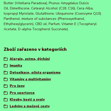
Butter (Vitellaria Paradoxa), Prunus Amygdalus Dulcis
Oil, Dimethicone, Cetearyl Alcohol (C18, C16), Cera Alba,
Isopropyl Myristate, Glutathione, Ubiquinone (Coenzyme Q10),
Panthenol, mixture of substances (Phenoxyethanol,
Ethylhexylglycerin), CBD oil, Parfum, Vitamin E (Tocopheryl
Acetate, D-alpha-Tocopherol Succinate).
Zboží zařazeno v kategoriích
Alergie, astma, dýchání
Imunita
Detoxikace, očista organismu
Vitamíny a multivitamíny
Pro ženy
Pro sportovce
Klouby, kosti a svaly
Ledviny a močové cesty