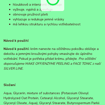
hloubkově a intenzivně hydratuje
vyživuje, vypíná a zpevňuje
obnovuje pružnost pleti
vyhlazuje a redukuje jemné vrásky
má lehkou strukturu a rychlou vstřebatelnost
Návod k použití
Návod k použití:
krém naneste na očištěnou pokožku obličeje a
dekoltu a jemnými krouživými pohyby vmasírujte do úplného
vstřebání. Pokud je potřeba přidat krému, přidejte.
Pro očištění
doporučujeme MAKE OFF/ENZYME PEELING a FACE TONIC z naší
SILVER LINE.
Složení
Aqua, Glycerin, mixture of substances (Potassium Olivoyl
Hydrolyzed Oat Protein, Cetearyl Alcohol, Glyceryl Stearate,
Glyceryl Oleate, Aqua), Glyceryl Stearate, Butyrospermum Parkii