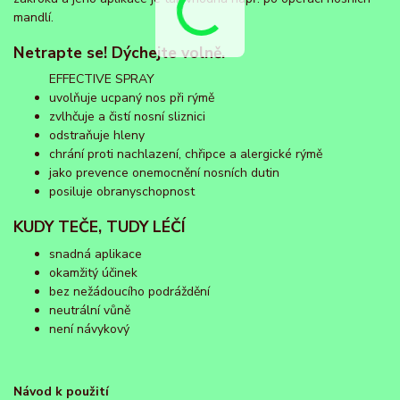
mandlí.
Netrapte se! Dýchejte volně.
EFFECTIVE SPRAY
uvolňuje ucpaný nos při rýmě
zvlhčuje a čistí nosní sliznici
odstraňuje hleny
chrání proti nachlazení, chřipce a alergické rýmě
jako prevence onemocnění nosních dutin
posiluje obranyschopnost
KUDY TEČE, TUDY LÉČÍ
snadná aplikace
okamžitý účinek
bez nežádoucího podráždění
neutrální vůně
není návykový
Návod k použití