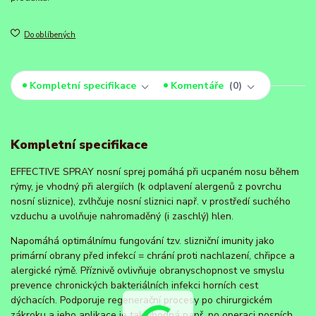
Do oblíbených
Kompletní specifikace
Komentáře
0
Kompletní specifikace
EFFECTIVE SPRAY nosní sprej pomáhá při ucpaném nosu během
rýmy, je vhodný při alergiích (k odplavení alergenů z povrchu
nosní sliznice), zvlhčuje nosní sliznici např. v prostředí suchého
vzduchu a uvolňuje nahromaděný (i zaschlý) hlen.
Napomáhá optimálnímu fungování tzv. slizniční imunity jako
primární obrany před infekcí = chrání proti nachlazení, chřipce a
alergické rýmě. Příznivě ovlivňuje obranyschopnost ve smyslu
prevence chronických bakteriálních infekci horních cest
dýchacích. Podporuje regenerační procesy po chirurgickém
zákroku a jeho aplikace je tak vhodná např. po operaci nosních