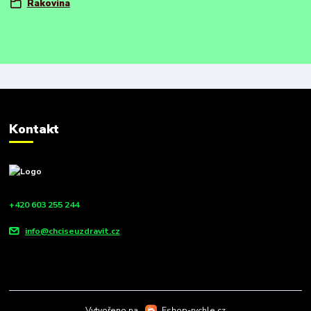
Rakovina
Kontakt
+420 603 255 244
info@chciseuzdravit.cz
Vytvořeno na
Eshop-rychle.cz