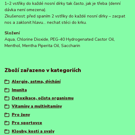
1–2 vstřiky do každé nosní dírky tak často, jak je třeba (denní
dávka není omezena).
Zkušenost: před spaním 2 vstřiky do každé nosní dírky – zacpat
nos a zaklonit hlavu… nechat stéci do krku.
Složení
Aqua, Chlorine Dioxide, PEG-40 Hydrogenated Castor Oil,
Menthol, Mentha Piperita Oil, Saccharin
Zboží zařazeno v kategoriích
Alergie, astma, dýchání
Imunita
Detoxikace, očista organismu
Vitamíny a multivitamíny
Pro ženy
Pro sportovce
Klouby, kosti a svaly