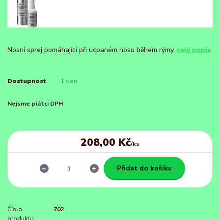
Nosní sprej pomáhající při ucpaném nosu během rýmy.
celý popis
Dostupnost
1 den
Nejsme plátci DPH
208,00 Kč
/
ks
Přidat do košíku
Číslo
702
produktu: