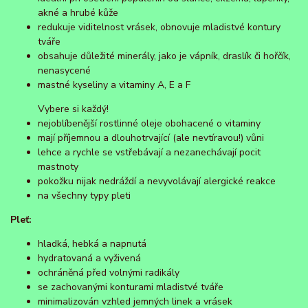
akné a hrubé kůže
redukuje viditelnost vrásek, obnovuje mladistvé kontury
tváře
obsahuje důležité minerály, jako je vápník, draslík či hořčík,
nenasycené
mastné kyseliny a vitaminy A, E a F
Vybere si každý!
nejoblíbenější rostlinné oleje obohacené o vitaminy
mají příjemnou a dlouhotrvající (ale nevtíravou!) vůni
lehce a rychle se vstřebávají a nezanechávají pocit
mastnoty
pokožku nijak nedráždí a nevyvolávají alergické reakce
na všechny typy pleti
Pleť:
hladká, hebká a napnutá
hydratovaná a vyživená
ochráněná před volnými radikály
se zachovanými konturami mladistvé tváře
minimalizován vzhled jemných linek a vrásek