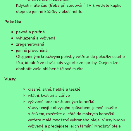
Kdykoli máte čas (třeba při sledování TV ), vetřete kapku
oleje do jemné kůžičky v okolí nehtu.
Pokožka:
pevná a pružná
vyhlazená a vyživená
zregenerovaná
jemně provoněná
Olej jemnými krouživými pohyby vetřete do pokožky celého
těla, ideálně ve chvíli, kdy vyjdete ze sprchy. Olejem lze i
obohatit vaše oblíbené tělové mléko.
Vlasy:
krásné, silné, hebké a lesklé
vitální, kvalitní a zářivé
vyživené, bez roztřepených konečků
Vlasy umyjte obvyklým způsobem, jemně osušte
ručníkem, rozčešte a ještě do mokrých konečků
vetřete malé množství vybraného oleje. Vlasy budou
vyživené a předejdete jejich lámání. Množství oleje,