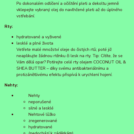
Po dokonalém odlíčení a očištění pleti a dekoltu jemně
vklepejte vybraný olej do navlhčené pleti až do úplného
vstřebání.
Rty:
hydratované a vyživené
lesklé a plné života
Vetřete malé množství oleje do čistých rtů; poté již
neaplikujte žádnou rtěnku či lesk na rty. Tip: Cítíte, že se
Vám dělá opar? Potírejte celé rty olejem COCONUT OIL &
SHEA BUTTER – díky svému antibakteriálnímu a
protizánětlivému efektu přispívá k urychlení hojení.
Nehty:
Nehty
neporušené
silné a lesklé
Nehtové lůžko
zregenerované
hydratované
(nedochází k záděrkám)