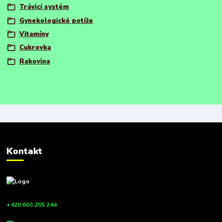
Trávicí systém
Gynekologické potíže
Vitamíny
Cukrovka
Rakovina
Kontakt
+420 603 255 244