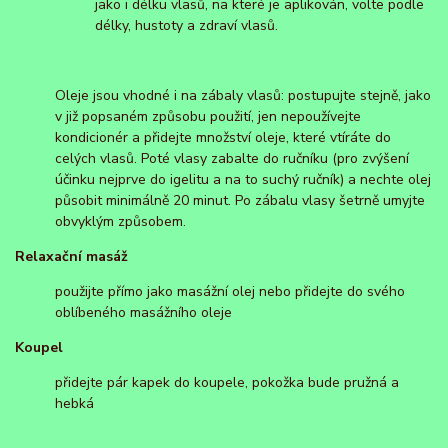
jako i délku vlasů, na které je aplikován, volte podle
délky, hustoty a zdraví vlasů.
Oleje jsou vhodné i na zábaly vlasů: postupujte stejně, jako
v již popsaném způsobu použití, jen nepoužívejte
kondicionér a přidejte množství oleje, které vtíráte do
celých vlasů. Poté vlasy zabalte do ručníku (pro zvýšení
účinku nejprve do igelitu a na to suchý ručník) a nechte olej
působit minimálně 20 minut. Po zábalu vlasy šetrně umyjte
obvyklým způsobem.
Relaxační masáž
použijte přímo jako masážní olej nebo přidejte do svého
oblíbeného masážního oleje
Koupel
přidejte pár kapek do koupele, pokožka bude pružná a
hebká