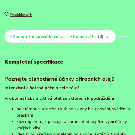
Do oblíbených
Kompletní specifikace
Komentáře
0
Kompletní specifikace
Poznejte blahodárné účinky přírodních olejů
Intenzivní a šetrná péče o celé tělo!
Problematická a citlivá pleť se sklonem k podráždění
na stárnoucí a suchou kůži se sklony k olupování, svědění a
praskání
kůži regeneruje, posiluje a chrání před nepříznivými účinky
vnějších vlivů
ideální při ošetření popálenin od slunce, ekzémů, lupénky,