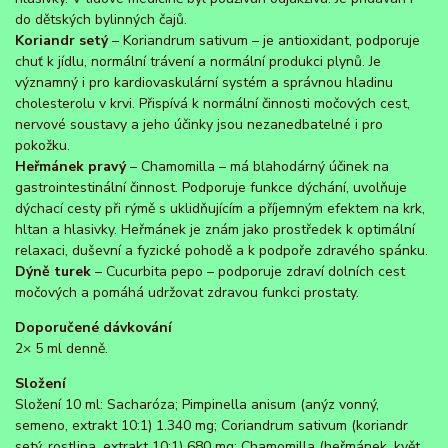
do dětských bylinných čajů.
Koriandr setý
– Koriandrum sativum – je antioxidant, podporuje
chuť k jídlu, normální trávení a normální produkci plynů. Je
významný i pro kardiovaskulární systém a správnou hladinu
cholesterolu v krvi. Přispívá k normální činnosti močových cest,
nervové soustavy a jeho účinky jsou nezanedbatelné i pro
pokožku.
Heřmánek pravý
– Chamomilla – má blahodárný účinek na
gastrointestinální činnost. Podporuje funkce dýchání, uvolňuje
dýchací cesty při rýmě s uklidňujícím a příjemným efektem na krk,
hltan a hlasivky. Heřmánek je znám jako prostředek k optimální
relaxaci, duševní a fyzické pohodě a k podpoře zdravého spánku.
Dýně turek
– Cucurbita pepo – podporuje zdraví dolních cest
močových a pomáhá udržovat zdravou funkci prostaty.
Doporučené dávkování
2× 5 ml denně.
Složení
Složení 10 ml: Sacharóza; Pimpinella anisum (anýz vonný,
semeno, extrakt 10:1) 1.340 mg; Coriandrum sativum (koriandr
setý, rostlina, extrakt 10:1) 680 mg; Chamomilla (heřmánek, květ,