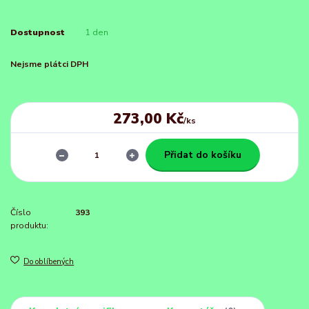
Dostupnost
1 den
Nejsme plátci DPH
273,00 Kč
/
ks
Přidat do košíku
Číslo
393
produktu:
Do oblíbených