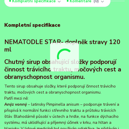
Kompletní specifikace
Komentáře
0
Kompletní specifikace
NEMATODLE STAR- doplněk stravy 120
ml
Chutný sirup obsahující složky podporují
činnost trávicího traktu, močových cest a
obranyschopnost organismu.
Tento sirup obsahuje složky, které podporují činnost trávicího
traktu, močových cest a obranyschopnost organismu.
Patří mezi ně:
Anýz vonný
– latinsky Pimpinella anisum – podporuje trávení a
přispívá k normální funkci střevního traktu a průtoku trávicích
šťáv. Blahodárně působí v ústech a hrdle, na funkce dýchacího
systému, má uklidňující a příjemný účinek v krku, na hltan a
hlasivky. V lidové medicíně byl používán odjakživa. Je přidáván i