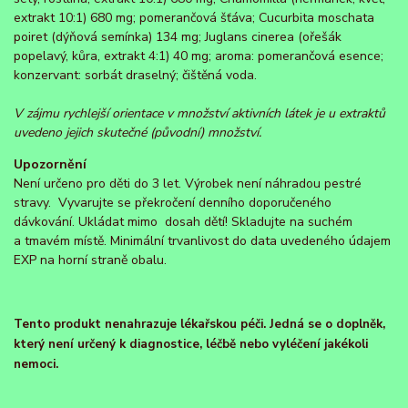
extrakt 10:1) 680 mg; pomerančová šťáva; Cucurbita moschata
poiret (dýňová semínka) 134 mg; Juglans cinerea (ořešák
popelavý, kůra, extrakt 4:1) 40 mg; aroma: pomerančová esence;
konzervant: sorbát draselný; čištěná voda.
V zájmu rychlejší orientace v množství aktivních látek je u extraktů
uvedeno jejich skutečné (původní) množství.
Upozornění
Není určeno pro děti do 3 let. Výrobek není náhradou pestré
stravy. Vyvarujte se překročení denního doporučeného
dávkování. Ukládat mimo dosah dětí! Skladujte na suchém
a tmavém místě. Minimální trvanlivost do data uvedeného údajem
EXP na horní straně obalu.
Tento produkt nenahrazuje lékařskou péči. Jedná se o doplněk,
který není určený k diagnostice, léčbě nebo vyléčení jakékoli
nemoci.