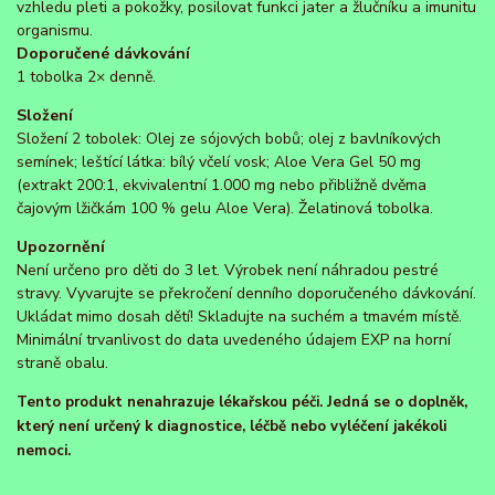
vzhledu pleti a pokožky, posilovat funkci jater a žlučníku a imunitu
organismu.
Doporučené dávkování
1 tobolka 2× denně.
Složení
Složení 2 tobolek: Olej ze sójových bobů; olej z bavlníkových
semínek; leštící látka: bílý včelí vosk; Aloe Vera Gel 50 mg
(extrakt 200:1, ekvivalentní 1.000 mg nebo přibližně dvěma
čajovým lžičkám 100 % gelu Aloe Vera). Želatinová tobolka.
Upozornění
Není určeno pro děti do 3 let. Výrobek není náhradou pestré
stravy. Vyvarujte se překročení denního doporučeného dávkování.
Ukládat mimo dosah dětí! Skladujte na suchém a tmavém místě.
Minimální trvanlivost do data uvedeného údajem EXP na horní
straně obalu.
Tento produkt nenahrazuje lékařskou péči. Jedná se o doplněk,
který není určený k diagnostice, léčbě nebo vyléčení jakékoli
nemoci.