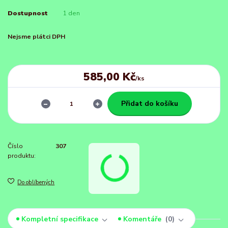
Dostupnost
1 den
Nejsme plátci DPH
585,00 Kč
/
ks
Přidat do košíku
Číslo
307
produktu:
Do oblíbených
Kompletní specifikace
Komentáře
0