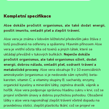
Kompletní specifikace
Aloe dokáže pročistit organismus, ale také dodat energii,
posílit imunitu, omladit pleť a zlepšit trávení.
Aloe vera je známa v lidovém léčitelství především jako šťáva z
listů používaná na odřeniny a spáleniny. Hlavním přínosem Aloe
vera je vnitřní očista těla od toxinů a jiných látek, které se
ukládají převážně v tukových buňkách.
Nejenže dokáže
pročistit organismus, ale také organismus oživit, dodat
energii, dobrou náladu, omladit pleť, ozdravit trávení a
metabolické procesy
. Aloe vera obsahuje 9 z 10 esenciálních
aminokyselin (organismus si je nedovede sám vytvořit). beta-
karoten, vitamin C, a vitaminy skupiny B, sacharidy, enzymy,
organické kyseliny a minerální látky, zejména draslík, vápník a
hořčík. Aloe vera podporuje správnou hladinu cukru v krvi, což se
projeví snížením únavy a dobrou psychickou pohodou. Obsažené
látky v aloe vera napomáhají zlepšit trávení včetně dopadu na
pravidelnou stolici, zlepšit plasticitu tkání, což se projeví ve