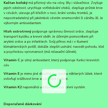
Kaštan koňský
má příznivý vliv na cévy, žíly i vlásečnice. Zvyšuje
jejich odolnost, urychluje vstřebávání otoků, zlepšuje průtok krve
v cévách, ulevuje při křečích v noci, brání vzniku trombů, je
nepostradatelný při jakémkoli cévním onemocnění či zánětu žil. Je
výborným antioxidantem.
Hloh ostrotrnný
podporuje správnou činnost srdce, zlepšuje
transport kyslíku a krevní oběh. Je účinným pomocníkem při
arytmii srdce a po infarktech. Svůj přínos má i v tlumení
klimakterických potíží, dokáže zlepšit usínání, navodit pohodu, klid
a psychickou vyrovnanost (má relaxační účinek).
Vitamin C
je silný antioxidant, který podporuje funkci krevních
cév.
Vitamin E
je mimo jiné důležitý pro tvorbu některých látek, které
ovlivňují srážlivost krve a zánětlivé reakce.
Vitamin K2
napomáhá udržovat zdravý cévní systém.
Doporučené dávkování