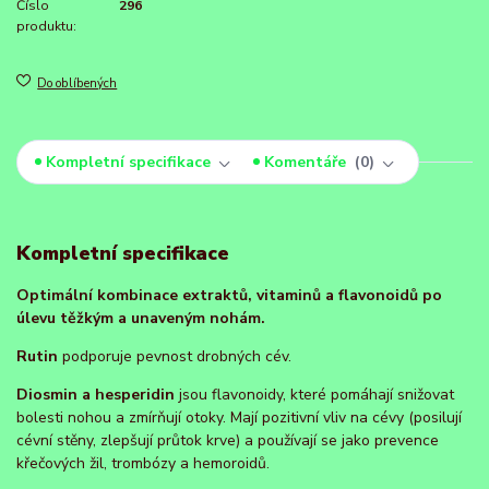
Číslo
296
produktu:
Do oblíbených
Kompletní specifikace
Komentáře
0
Kompletní specifikace
Optimální kombinace extraktů, vitaminů a flavonoidů po
úlevu těžkým a unaveným nohám.
Rutin
podporuje pevnost drobných cév.
Diosmin a hesperidin
jsou flavonoidy, které pomáhají snižovat
bolesti nohou a zmírňují otoky. Mají pozitivní vliv na cévy (posilují
cévní stěny, zlepšují průtok krve) a používají se jako prevence
křečových žil, trombózy a hemoroidů.