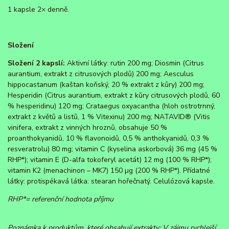
1 kapsle 2× denně.
Složení
Složení 2 kapslí:
Aktivní látky: rutin 200 mg; Diosmin (Citrus
aurantium, extrakt z citrusových plodů) 200 mg; Aesculus
hippocastanum (kaštan koňský, 20 % extrakt z kůry) 200 mg;
Hesperidin (Citrus aurantium, extrakt z kůry citrusových plodů, 60
% hesperidinu) 120 mg; Crataegus oxyacantha (hloh ostrotrnný,
extrakt z květů a listů, 1 % Vitexinu) 200 mg; NATAVID® (Vitis
vinifera, extrakt z vinných hroznů, obsahuje 50 %
proanthokyanidů, 10 % flavonoidů, 0,5 % anthokyanidů, 0,3 %
resveratrolu) 80 mg; vitamin C (kyselina askorbová) 36 mg (45 %
RHP*); vitamin E (D-alfa tokoferyl acetát) 12 mg (100 % RHP*);
vitamin K2 (menachinon – MK7) 150 µg (200 % RHP*). Přídatné
látky: protispékavá látka: stearan hořečnatý. Celulózová kapsle.
RHP*= referenční hodnota příjmu
Poznámka k produktům, které obsahují extrakty: V zájmu rychlejší