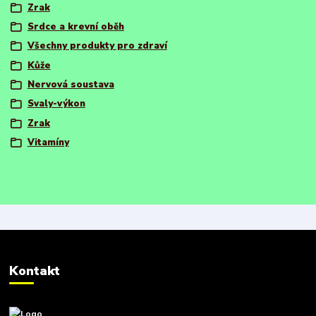
Zrak
Srdce a krevní oběh
Všechny produkty pro zdraví
Kůže
Nervová soustava
Svaly-výkon
Zrak
Vitamíny
Kontakt