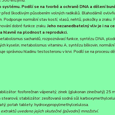
ež 300 enzymů.
o systému. Podílí se na tvorbě a ochraně DNA a dělení bun
idy před škodlivým působením volných radikálů. Blahodárně ovlivň
. Podporuje normální stav kostí, vlasů, nehtů, pokožky a zraku. 
hování dobré funkce zraku.
Jeho nezanedbatelný vliv je i na c
a hlavně na plodnost a reprodukci.
metabolismus sacharidů, rozpoznávací funkce, syntézu DNA, plod
h kyselin, metabolismus vitaminu A, syntézu bílkovin, normální
žuje správnou hladinu testosteronu v krvi. Podílí se na procesu dě
tabilizátor: fosforečnan vápenatý; zinek (glukonan zinečnatý) 25
a stearová; stabilizátor: zesíťovaná sodná sůl karboxymethylcelu
čnatý; potah tablety: hydroxypropylmethylcelulosa.
 u extraktů uvedeno jejich skutečné (původní) množství.