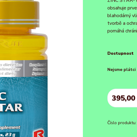
ZINC STAR- d
obsahuje prve
blahodárný vli
tvorbě a ochr
pomáhá chránit
Dostupnost
Nejsme plátc
395,00
Číslo produktu: