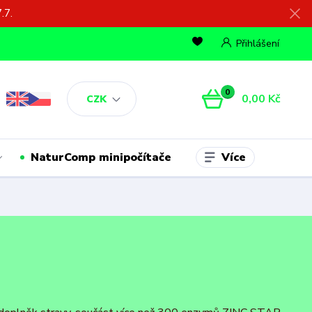
.7.
Přihlášení
0
0,00 Kč
CZK
Více
NaturComp minipočítače