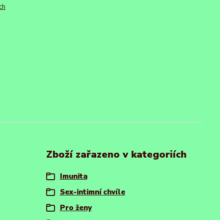
ch
Zboží zařazeno v kategoriích
Imunita
Sex-intimní chvíle
Pro ženy