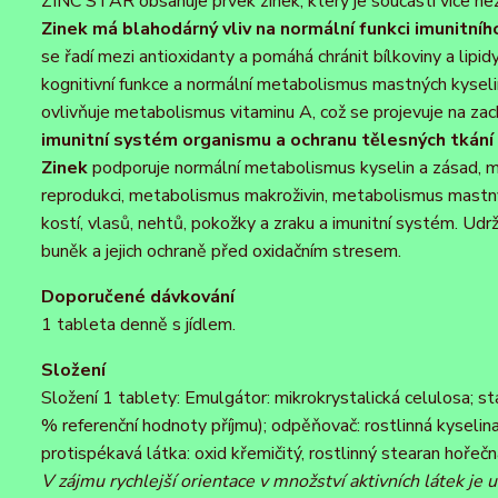
ZINC STAR obsahuje prvek zinek, který je součástí více n
Zinek má blahodárný vliv na normální funkci imunitníh
se řadí mezi antioxidanty a pomáhá chránit bílkoviny a lip
kognitivní funkce a normální metabolismus mastných kyselin
ovlivňuje metabolismus vitaminu A, což se projevuje na zac
imunitní systém organismu a ochranu tělesných tkání 
Zinek
podporuje normální metabolismus kyselin a zásad, 
reprodukci, metabolismus makroživin, metabolismus mastnýc
kostí, vlasů, nehtů, pokožky a zraku a imunitní systém. Udr
buněk a jejich ochraně před oxidačním stresem.
Doporučené dávkování
1 tableta denně s jídlem.
Složení
Složení 1 tablety: Emulgátor: mikrokrystalická celulosa; s
% referenční hodnoty příjmu); odpěňovač: rostlinná kyselin
protispékavá látka: oxid křemičitý, rostlinný stearan hoře
V zájmu rychlejší orientace v množství aktivních látek je