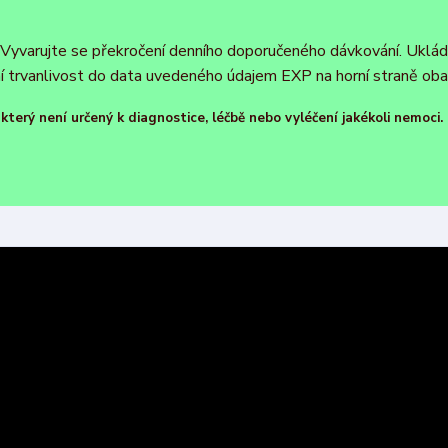
y. Vyvarujte se překročení denního doporučeného dávkování. Uklá
í trvanlivost do data uvedeného údajem EXP na horní straně oba
terý není určený k diagnostice, léčbě nebo vyléčení jakékoli nemoci.