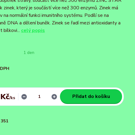
oplněk stravy, součást více než 300 enzymů ZINC STAR
k zinek, který je součástí více než 300 enzymů. Zinek má
v na normální funkci imunitního systému. Podílí se na
aně DNA a dělení buněk. Zinek se řadí mezi antioxidanty a
 bílkovi...
celý popis
1 den
i DPH
 Kč
Přidat do košíku
/
ks
351