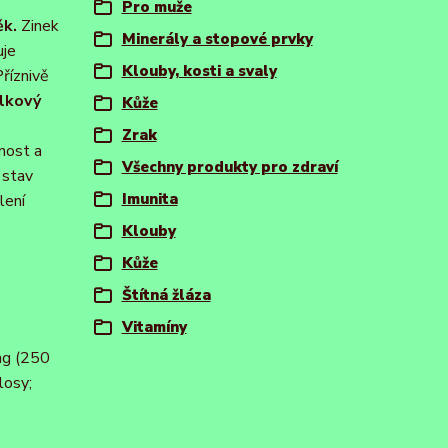
Pro muže
ěk.
Zinek
Minerály a stopové prvky
uje
Klouby, kosti a svaly
Příznivě
elkový
Kůže
Zrak
nost a
Všechny produkty pro zdraví
 stav
Imunita
lení
Klouby
Kůže
Štítná žláza
Vitamíny
 mg (250
losy;