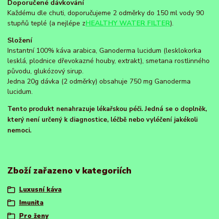
Doporučené dávkování
Každému dle chuti, doporučujeme 2 odměrky do 150 ml vody 90
stupňů teplé (a nejlépe z
HEALTHY WATER FILTER
).
Složení
Instantní 100% káva arabica, Ganoderma lucidum (lesklokorka
lesklá, plodnice dřevokazné houby, extrakt), smetana rostlinného
původu, glukózový sirup.
Jedna 20g dávka (2 odměrky) obsahuje 750 mg Ganoderma
lucidum.
Tento produkt nenahrazuje lékařskou péči. Jedná se o doplněk,
který není určený k diagnostice, léčbě nebo vyléčení jakékoli
nemoci.
Zboží zařazeno v kategoriích
Luxusní káva
Imunita
Pro ženy