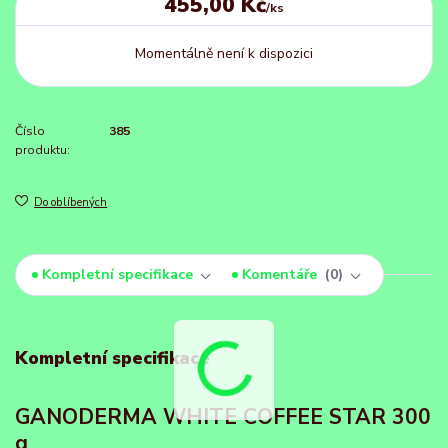
455,00 Kč
/
ks
Momentálně není k dispozici
Číslo
385
produktu:
Do oblíbených
Kompletní specifikace
Komentáře
0
Kompletní specifikace
GANODERMA WHITE COFFEE STAR 300
g