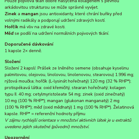
Pouze pojivová tkáň dobře nasycená kolagenem s pevnou
arkádovitou strukturou se může správně vyvíjet.
Zinek
a
mangan
jsou antioxidanty, které chrání buňky před
volnými radikály a podporují udržení zdravých kostí.
Hořčík
má vliv na zdravé kosti.
Měď
se podílí na udržení normálních pojivových tkání.
Doporučené dávkování
1 kapsle 2× denně.
Složení
Složení 2 kapslí: Prášek ze lněného semene (obsahuje kyselinu
palmitovou, olejovou, linolovou, linolenovou, stearovou) 1.996 mg;
rýžová moučka; hořčík (L-lysinát hořečnatý) 120 mg (32 % RHP*);
protispékavá látka: oxid křemičitý, stearan hořečnatý; kolagen
typu II. 40 mg; cetylmyristoleate 54 mg; zinek (oxid zinečnatý)
10 mg (100 % RHP*); mangan (glukonan manganatý) 2 mg
(100 % RHP*); měď (oxid měďnatý) 1 mg (100 % RHP*). Želatinová
kapsle. RHP* = referenční hodnoty příjmu
V zájmu rychlejší orientace v množství aktivních látek je u extraktů
uvedeno jejich skutečné (původní) množství.
Upozornění