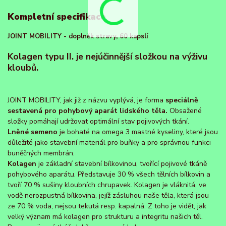
Kompletní specifikace
JOINT MOBILITY - doplněk stravy, 60 kapslí
Kolagen typu II. je nejúčinnější složkou na výživu
kloubů.
JOINT MOBILITY, jak již z názvu vyplývá, je forma
speciálně
sestavená pro pohybový aparát lidského těla.
Obsažené
složky pomáhají udržovat optimální stav pojivových tkání.
Lněné semeno
je bohaté na omega 3 mastné kyseliny, které jsou
důležité jako stavební materiál pro buňky a pro správnou funkci
buněčných membrán.
Kolagen
je základní stavební bílkovinou, tvořící pojivové tkáně
pohybového aparátu. Představuje 30 % všech tělních bílkovin a
tvoří 70 % sušiny kloubních chrupavek. Kolagen je vláknitá, ve
vodě nerozpustná bílkovina, jejíž zásluhou naše těla, která jsou
ze 70 % voda, nejsou tekutá resp. kapalná. Z toho je vidět, jak
velký význam má kolagen pro strukturu a integritu našich těl.