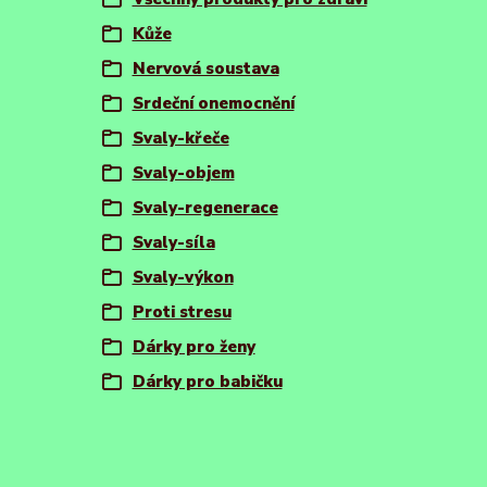
Kůže
Nervová soustava
Srdeční onemocnění
Svaly-křeče
Svaly-objem
Svaly-regenerace
Svaly-síla
Svaly-výkon
Proti stresu
Dárky pro ženy
Dárky pro babičku