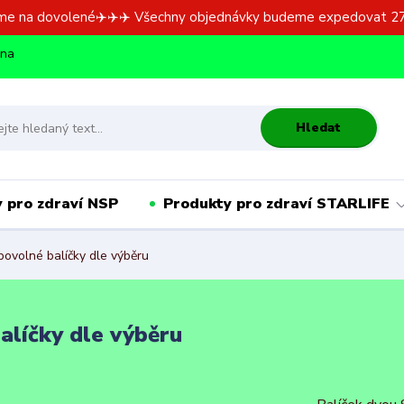
me na dovolené✈️✈️✈️ Všechny objednávky budeme expedovat 27
dna
Hledat
 pro zdraví NSP
Produkty pro zdraví STARLIFE
bovolné balíčky dle výběru
alíčky dle výběru