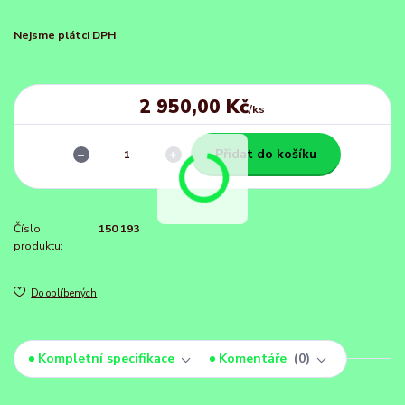
Nejsme plátci DPH
2 950,00 Kč
/
ks
Přidat do košíku
Číslo
150 193
produktu:
Do oblíbených
Kompletní specifikace
Komentáře
0