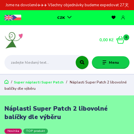
Jsme na dovolené✈️✈️✈️ Všechny objednávky budeme expedovat 27.7.
CZK
0
0,00 Kč
Menu
Super náplasti Super Patch
Náplasti Super Patch 2 libovolné
balíčky dle výběru
Náplasti Super Patch 2 libovolné
balíčky dle výběru
Novinka
TOP produkt