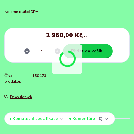
Nejsme plátci DPH
2 950,00 Kč
/
ks
Přidat do košíku
Číslo
150 173
produktu:
Do oblíbených
Kompletní specifikace
Komentáře
0