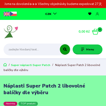
Jsme na dovolené✈️✈️✈️ Všechny objednávky budeme expedovat 27.7.
CZK
0
0,00 Kč
Menu
Super náplasti Super Patch
Náplasti Super Patch 2 libovolné
balíčky dle výběru
Náplasti Super Patch 2 libovolné
balíčky dle výběru
Novinka
TOP produkt