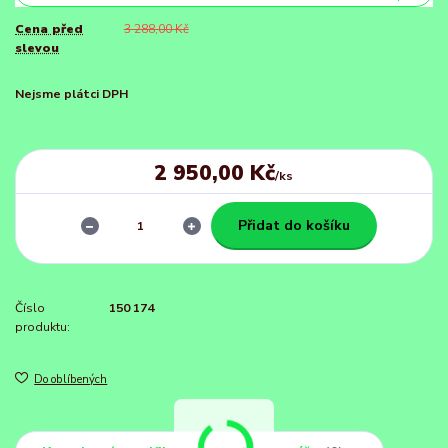
Cena před
3 288,00 Kč
slevou
Nejsme plátci DPH
2 950,00 Kč
/
ks
Přidat do košíku
Číslo
150 174
produktu:
Do oblíbených