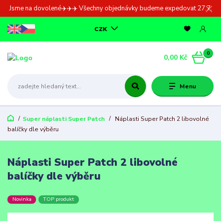
Jsme na dovolené✈️✈️✈️ Všechny objednávky budeme expedovat 27.7.
CZK
0
0,00 Kč
Menu
Super náplasti Super Patch
Náplasti Super Patch 2 libovolné
balíčky dle výběru
Náplasti Super Patch 2 libovolné
balíčky dle výběru
Novinka
TOP produkt