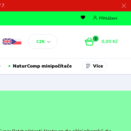
.7.
Přihlášení
0
0,00 Kč
CZK
Více
NaturComp minipočítače