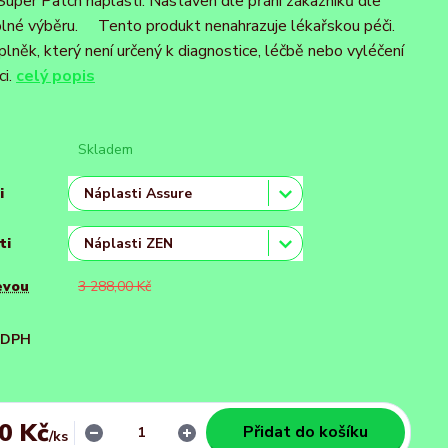
Super Patch náplastí. Nastaven dle přání zákazníků dle
lné výběru. Tento produkt nenahrazuje lékařskou péči.
plněk, který není určený k diagnostice, léčbě nebo vyléčení
ci.
celý popis
Skladem
i
ti
evou
3 288,00 Kč
i DPH
00 Kč
Přidat do košíku
/
ks