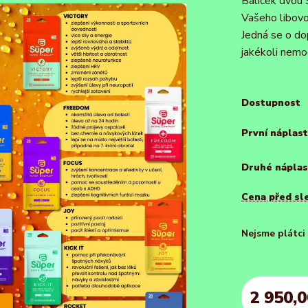
Balíček dvou 
Vašeho libovo
Jedná se o do
jakékoli nemo
Dostupnost
První náplast
Druhé náplas
Cena před sl
Nejsme plátc
2 950,