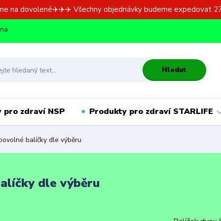
me na dovolené✈️✈️✈️ Všechny objednávky budeme expedovat 27
dna
Hledat
 pro zdraví NSP
Produkty pro zdraví STARLIFE
bovolné balíčky dle výběru
alíčky dle výběru