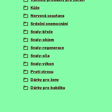
Kůže
Nervová soustava
Srdeční onemocnění
Svaly-křeče
Svaly-objem
Svaly-regenerace
Svaly-síla
Svaly-výkon
Proti stresu
Dárky pro ženy
Dárky pro babičku