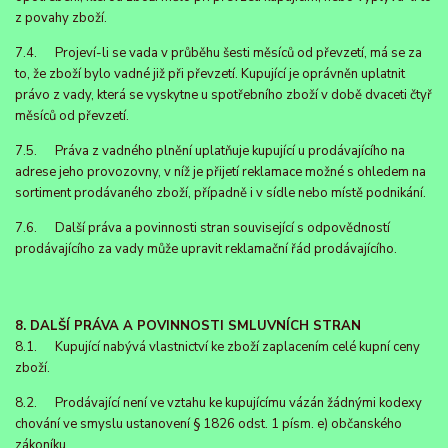
z povahy zboží.
7.4. Projeví-li se vada v průběhu šesti měsíců od převzetí, má se za
to, že zboží bylo vadné již při převzetí. Kupující je oprávněn uplatnit
právo z vady, která se vyskytne u spotřebního zboží v době dvaceti čtyř
měsíců od převzetí.
7.5. Práva z vadného plnění uplatňuje kupující u prodávajícího na
adrese jeho provozovny, v níž je přijetí reklamace možné s ohledem na
sortiment prodávaného zboží, případně i v sídle nebo místě podnikání.
7.6. Další práva a povinnosti stran související s odpovědností
prodávajícího za vady může upravit reklamační řád prodávajícího.
8. DALŠÍ PRÁVA A POVINNOSTI SMLUVNÍCH STRAN
8.1. Kupující nabývá vlastnictví ke zboží zaplacením celé kupní ceny
zboží.
8.2. Prodávající není ve vztahu ke kupujícímu vázán žádnými kodexy
chování ve smyslu ustanovení § 1826 odst. 1 písm. e) občanského
zákoníku.