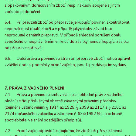
s opakovaným doručováním zboží, resp. náklady spojené s jiným
způsobem doručení.
6.4. Při převzetí zboží od přepravce je kupující povinen zkontrolovat
neporušenost obalů zboží a v případě jakýchkoliv závad toto
neprodleně oznámit přepravci. V případě shledání porušení obalu
svědčícího o neoprávněném vniknutí do zásilky nemusí kupující zásilku
od přepravce převzít.
6.5. Další práva a povinnosti stran při přepravě zboží mohou upravit
zvláštní dodací podmínky prodávajícího, jsou-li prodávajícím vydány.
7. PRÁVA Z VADNÉHO PLNĚNÍ
7.1. Práva a povinnosti smluvních stran ohledně práv z vadného
plnění se řídí příslušnými obecně závaznými právními předpisy
(zejména ustanoveními § 1914 až 1925, § 2099 až 2117 a § 2161 až
2174 občanského zákoníku a zákonem č. 634/1992 Sb., o ochraně
spotřebitele, ve znění pozdějších předpisů).
7.2. Prodávající odpovídá kupujícímu, že zboží při převzetí nemá