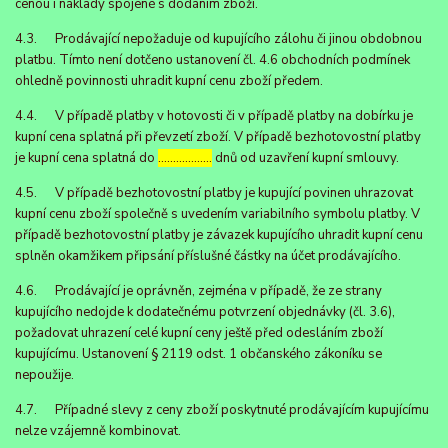
cenou i náklady spojené s dodáním zboží.
4.3. Prodávající nepožaduje od kupujícího zálohu či jinou obdobnou
platbu. Tímto není dotčeno ustanovení čl. 4.6 obchodních podmínek
ohledně povinnosti uhradit kupní cenu zboží předem.
4.4. V případě platby v hotovosti či v případě platby na dobírku je
kupní cena splatná při převzetí zboží. V případě bezhotovostní platby
je kupní cena splatná do
………………
dnů od uzavření kupní smlouvy.
4.5. V případě bezhotovostní platby je kupující povinen uhrazovat
kupní cenu zboží společně s uvedením variabilního symbolu platby. V
případě bezhotovostní platby je závazek kupujícího uhradit kupní cenu
splněn okamžikem připsání příslušné částky na účet prodávajícího.
4.6. Prodávající je oprávněn, zejména v případě, že ze strany
kupujícího nedojde k dodatečnému potvrzení objednávky (čl. 3.6),
požadovat uhrazení celé kupní ceny ještě před odesláním zboží
kupujícímu. Ustanovení § 2119 odst. 1 občanského zákoníku se
nepoužije.
4.7. Případné slevy z ceny zboží poskytnuté prodávajícím kupujícímu
nelze vzájemně kombinovat.