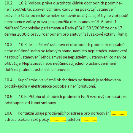
10.2. 10.2. Volbou práva dle tohoto článku obchodních podmínek
není spotřebitel zbaven ochrany, kterou mu poskytují ustanovení
právního řádu, od nichž se nelze smluvně odchýlit, a jež by se v případě
neexistence volby práva jinak použila dle ustanovení čl. 6 odst. 1
Nařízení Evropského parlamentu a Rady (ES) č. 593/2008 ze dne 17.
června 2008 o právu rozhodném pro smluvní závazkové vztahy (Řím I).
10.3. 10.3. Je-li některé ustanovení obchodních podmínek neplatné
nebo neúčinné, nebo se takovým stane, namísto neplatných ustanovení
nastoupí ustanovení, jehož smysl se neplatnému ustanovení co nejvíce
přibližuje. Neplatností nebo neúčinností jednoho ustanovení není
dotčena platnost ostatních ustanovení.
10.4. Kupní smlouva včetně obchodních podmínek je archivována
prodávajícím v elektronické podobě a není přístupná.
10.5. 10.5. Přílohu obchodních podmínek tvoří vzorový formulář pro
odstoupení od kupní smlouvy.
10.6. Kontaktní údaje prodávajícího: adresa pro doručování
………………
,
adresa elektronické pošty
………………
, telefon
………………
.