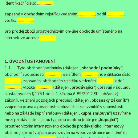
identifikační číslo:
………………
zapsané v obchodním rejstříku vedeném
………………
, oddíl
………………
,
vložka
………………
pro prodej zboží prostřednictvím on-line obchodu umístěného na
internetové adrese
………………
1. ÚVODNÍ USTANOVENÍ
1.1. Tyto obchodní podmínky (dále jen
„obchodní podmínky“
)
obchodní společnosti
………………
, se sídlem
………………
, identifikační číslo:
………………
, zapsané v obchodním rejstříku vedeném
………………
, oddíl
………………
, vložka
………………
(dále jen
„prodávající“
) upravují v souladu
s ustanovením § 1751 odst. 1 zákona č. 89/2012 Sb., občanský
zákoník, ve znění pozdějších předpisů (dále jen
„občanský zákoník“
)
vzájemná práva a povinnosti smluvních stran vzniklé v souvislosti
nebo na základě kupní smlouvy (dále jen
„kupní smlouva“
) uzavírané
mezi prodávajícím a jinou fyzickou osobou (dále jen
„kupující“
)
prostřednictvím internetového obchodu prodávajícího. Internetový
obchod je prodávajícím provozován na webové stránce umístěné na