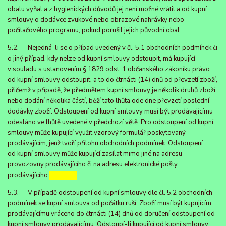
obalu vyňal a z hygienických důvodů jej není možné vrátit a od kupní
smlouvy o dodávce zvukové nebo obrazové nahrávky nebo
počítačového programu, pokud porušil jejich původní obal.
5.2. Nejedná-li se o případ uvedený v čl. 5.1 obchodních podmínek či
o jiný případ, kdy nelze od kupní smlouvy odstoupit, má kupující
v souladu s ustanovením § 1829 odst. 1 občanského zákoníku právo
od kupní smlouvy odstoupit, a to do čtrnácti (14) dnů od převzetí zboží,
přičemž v případě, že předmětem kupní smlouvy je několik druhů zboží
nebo dodání několika částí, běží tato lhůta ode dne převzetí poslední
dodávky zboží. Odstoupení od kupní smlouvy musí být prodávajícímu
odesláno ve lhůtě uvedené v předchozí větě. Pro odstoupení od kupní
smlouvy může kupující využit vzorový formulář poskytovaný
prodávajícím, jenž tvoří přílohu obchodních podmínek. Odstoupení
od kupní smlouvy může kupující zasílat mimo jiné na adresu
provozovny prodávajícího či na adresu elektronické pošty
prodávajícího
………………
.
5.3. V případě odstoupení od kupní smlouvy dle čl. 5.2 obchodních
podmínek se kupní smlouva od počátku ruší. Zboží musí být kupujícím
prodávajícímu vráceno do čtrnácti (14) dnů od doručení odstoupení od
kupní smlouvy prodávajícímu. Odstoupí-li kupující od kupní smlouvy,