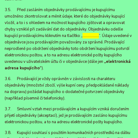
3.5. Před zasláním objednávky prodávajícímu je kupujícímu
umožněno zkontrolovat a měnit údaje, které do objednávky kupující
vložil, a to i s ohledem na možnost kupujícího zjišťovat a opravovat
chyby vzniklé při zadávání dat do objednávky. Objednávku odešle
kupující prodávajícímu kliknutím na tlačítko „
………………
“. Údaje uvedené v
objednávce jsou prodávajícím považovány za správné. Prodávající
neprodleně po obdržení objednávky toto obdržení kupujícímu potvrdí
elektronickou poštou, a to na adresu elektronické pošty kupujícího
uvedenou v uživatelském účtu či v objednávce (dále jen
„elektronická
adresa kupujícího“
).
3.6. Prodávající je vždy oprávněn v závislosti na charakteru
objednávky (množství zboží, výše kupní ceny, předpokládané náklady
na dopravu) požádat kupujícího o dodatečné potvrzení objednávky
(například písemně či telefonicky).
3.7. Smluvní vztah mezi prodávajícím a kupujícím vzniká doručením
přijetí objednávky (akceptací), jež je prodávajícím zasláno kupujícímu
elektronickou poštou, a to na adresu elektronické pošty kupujícího.
3.8. Kupující souhlasí s použitím komunikačních prostředků na dálku