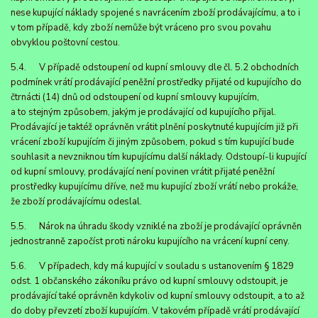
nese kupující náklady spojené s navrácením zboží prodávajícímu, a to i
v tom případě, kdy zboží nemůže být vráceno pro svou povahu
obvyklou poštovní cestou.
5.4. V případě odstoupení od kupní smlouvy dle čl. 5.2 obchodních
podmínek vrátí prodávající peněžní prostředky přijaté od kupujícího do
čtrnácti (14) dnů od odstoupení od kupní smlouvy kupujícím,
a to stejným způsobem, jakým je prodávající od kupujícího přijal.
Prodávající je taktéž oprávněn vrátit plnění poskytnuté kupujícím již při
vrácení zboží kupujícím či jiným způsobem, pokud s tím kupující bude
souhlasit a nevzniknou tím kupujícímu další náklady. Odstoupí-li kupující
od kupní smlouvy, prodávající není povinen vrátit přijaté peněžní
prostředky kupujícímu dříve, než mu kupující zboží vrátí nebo prokáže,
že zboží prodávajícímu odeslal.
5.5. Nárok na úhradu škody vzniklé na zboží je prodávající oprávněn
jednostranně započíst proti nároku kupujícího na vrácení kupní ceny.
5.6. V případech, kdy má kupující v souladu s ustanovením § 1829
odst. 1 občanského zákoníku právo od kupní smlouvy odstoupit, je
prodávající také oprávněn kdykoliv od kupní smlouvy odstoupit, a to až
do doby převzetí zboží kupujícím. V takovém případě vrátí prodávající