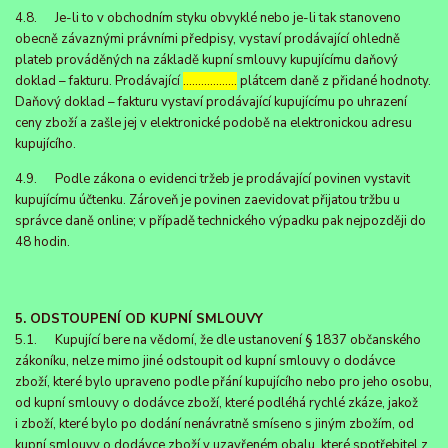
4.8. Je-li to v obchodním styku obvyklé nebo je-li tak stanoveno
obecně závaznými právními předpisy, vystaví prodávající ohledně
plateb prováděných na základě kupní smlouvy kupujícímu daňový
doklad – fakturu. Prodávající
………………
plátcem daně z přidané hodnoty.
Daňový doklad – fakturu vystaví prodávající kupujícímu po uhrazení
ceny zboží a zašle jej v elektronické podobě na elektronickou adresu
kupujícího.
4.9. Podle zákona o evidenci tržeb je prodávající povinen vystavit
kupujícímu účtenku. Zároveň je povinen zaevidovat přijatou tržbu u
správce daně online; v případě technického výpadku pak nejpozději do
48 hodin.
5. ODSTOUPENÍ OD KUPNÍ SMLOUVY
5.1. Kupující bere na vědomí, že dle ustanovení § 1837 občanského
zákoníku, nelze mimo jiné odstoupit od kupní smlouvy o dodávce
zboží, které bylo upraveno podle přání kupujícího nebo pro jeho osobu,
od kupní smlouvy o dodávce zboží, které podléhá rychlé zkáze, jakož
i zboží, které bylo po dodání nenávratně smíseno s jiným zbožím, od
kupní smlouvy o dodávce zboží v uzavřeném obalu, které spotřebitel z