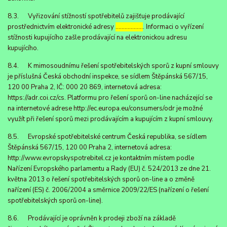
8.3. Vyřizování stížností spotřebitelů zajišťuje prodávající
prostřednictvím elektronické adresy
………………
. Informaci o vyřízení
stížnosti kupujícího zašle prodávající na elektronickou adresu
kupujícího.
8.4. K mimosoudnímu řešení spotřebitelských sporů z kupní smlouvy
je příslušná Česká obchodní inspekce, se sídlem Štěpánská 567/15,
120 00 Praha 2, IČ: 000 20 869, internetová adresa:
https://adr.coi.cz/cs. Platformu pro řešení sporů on-line nacházející se
na internetové adrese http://ec.europa.eu/consumers/odr je možné
využít při řešení sporů mezi prodávajícím a kupujícím z kupní smlouvy.
8.5. Evropské spotřebitelské centrum Česká republika, se sídlem
Štěpánská 567/15, 120 00 Praha 2, internetová adresa:
http://www.evropskyspotrebitel.cz je kontaktním místem podle
Nařízení Evropského parlamentu a Rady (EU) č. 524/2013 ze dne 21.
května 2013 o řešení spotřebitelských sporů on-line a o změně
nařízení (ES) č. 2006/2004 a směrnice 2009/22/ES (nařízení o řešení
spotřebitelských sporů on-line).
8.6. Prodávající je oprávněn k prodeji zboží na základě