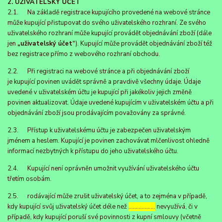
2. UŽIVATELSKÝ ÚČET
2.1. Na základě registrace kupujícího provedené na webové stránce
může kupující přistupovat do svého uživatelského rozhraní. Ze svého
uživatelského rozhraní může kupující provádět objednávání zboží (dále
jen
„uživatelský účet“
). Kupující může provádět objednávání zboží též
bez registrace přímo z webového rozhraní obchodu.
2.2. Při registraci na webové stránce a při objednávání zboží
je kupující povinen uvádět správně a pravdivě všechny údaje. Údaje
uvedené v uživatelském účtu je kupující při jakékoliv jejich změně
povinen aktualizovat. Údaje uvedené kupujícím v uživatelském účtu a při
objednávání zboží jsou prodávajícím považovány za správné.
2.3. Přístup k uživatelskému účtu je zabezpečen uživatelským
jménem a heslem. Kupující je povinen zachovávat mlčenlivost ohledně
informací nezbytných k přístupu do jeho uživatelského účtu.
2.4. Kupující není oprávněn umožnit využívání uživatelského účtu
třetím osobám.
2.5. rodávající může zrušit uživatelský účet, a to zejména v případě,
kdy kupující svůj uživatelský účet déle než
………………
nevyužívá, či v
případě, kdy kupující poruší své povinnosti z kupní smlouvy (včetně