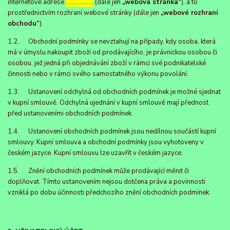
internetové adrese
………………
(dále jen
„webová stránka“
), a to
prostřednictvím rozhraní webové stránky (dále jen
„webové rozhraní
obchodu“
).
1.2. Obchodní podmínky se nevztahují na případy, kdy osoba, která
má v úmyslu nakoupit zboží od prodávajícího, je právnickou osobou či
osobou, jež jedná při objednávání zboží v rámci své podnikatelské
činnosti nebo v rámci svého samostatného výkonu povolání.
1.3. Ustanovení odchylná od obchodních podmínek je možné sjednat
v kupní smlouvě. Odchylná ujednání v kupní smlouvě mají přednost
před ustanoveními obchodních podmínek.
1.4. Ustanovení obchodních podmínek jsou nedílnou součástí kupní
smlouvy. Kupní smlouva a obchodní podmínky jsou vyhotoveny v
českém jazyce. Kupní smlouvu lze uzavřít v českém jazyce.
1.5. Znění obchodních podmínek může prodávající měnit či
doplňovat. Tímto ustanovením nejsou dotčena práva a povinnosti
vzniklá po dobu účinnosti předchozího znění obchodních podmínek.