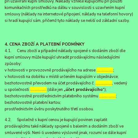
při uzavírání kupní smlouvy. Náklady vzniklé kupujícímu při použití
komunikačních prostředků na dálku v souvislosti s uzavřením kupní
smlouvy (náklady na internetové připojení, náklady na telefonní hovory)
si hradí kupující sám, přičemž tyto náklady se neliší od základní sazby.
4. CENA ZBOŽÍ A PLATEBNÍ PODMÍNKY
4.1. Cenu zboží a případné náklady spojené s dodáním zboží dle
kupní smlouvy může kupující uhradit prodávajícímu následujícími
způsoby:
v hotovosti v provozovně prodávajícího na adrese
………………
;
v hotovosti na dobírku v místě určeném kupujícím v objednávce;
bezhotovostně převodem na účet prodávajícího č.
………………
, vedený
u společnosti
………………
(dále jen
„účet prodávajícího“
);
bezhotovostně prostřednictvím platebního systému
………………
;
bezhotovostně platební kartou;
prostřednictvím úvěru poskytnutého třetí osobou.
4.2. Společně s kupní cenou je kupující povinen zaplatit
prodávajícímu také náklady spojené s balením a dodáním zboží ve
smluvené výši. Není-li uvedeno výslovně jinak, rozumí se dále kupní