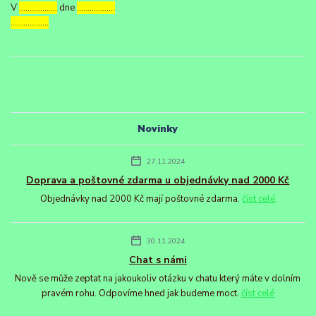
V
………………
dne
………………
………………
Novinky
27.11.2024
Doprava a poštovné zdarma u objednávky nad 2000 Kč
Objednávky nad 2000 Kč mají poštovné zdarma.
číst celé
30.11.2024
Chat s námi
Nově se může zeptat na jakoukoliv otázku v chatu který máte v dolním
pravém rohu. Odpovíme hned jak budeme moct.
číst celé