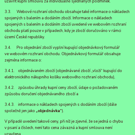
uzavřít kupní smlouvu za individuálně sjednaných podmínek.
3.3. Webové rozhraní obchodu obsahuje také informace o nákladech
spojených s balením a dodáním zboží. Informace o nákladech
spojených s balením a dodáním zboží uvedené ve webovém rozhraní
obchodu platí pouze v případech, kdy je zboží doručováno v rámci
území České republiky.
3.4. Pro objednání zboží vyplní kupující objednávkový formulář
ve webovém rozhraní obchodu. Objednávkový formulář obsahuje
zejména informace o:
3.4.1. objednávaném zboží (objednávané zboží „vloží“ kupující do
elektronického nákupního košíku webového rozhraní obchodu),
3.4.2. způsobu úhrady kupní ceny zboží, údaje o požadovaném
způsobu doručení objednávaného zboží a
3.4.3. informace o nákladech spojených s dodáním zboží (dále
společně jen jako
„objednávka“
).
V případě uvedení takové ceny, při níž je zjevné, že se jedná o chybu
v psaní a číslech, není tato cena závazná a kupní smlouva není
uzavřena.