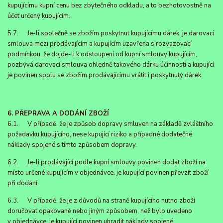
kupujícímu kupní cenu bez zbytečného odkladu, a to bezhotovostně na
účet určený kupujícím.
5.7. Je-li společně se zbožím poskytnut kupujícímu dárek, je darovací
smlouva mezi prodávajícím a kupujícím uzavřena s rozvazovací
podmínkou, že dojde-li k odstoupení od kupní smlouvy kupujícím,
pozbývá darovací smlouva ohledně takového dárku účinnosti a kupující
je povinen spolu se zbožím prodávajícímu vrátit i poskytnutý dárek.
6. PŘEPRAVA A DODÁNÍ ZBOŽÍ
6.1. V případě, že je způsob dopravy smluven na základě zvláštního
požadavku kupujícího, nese kupující riziko a případné dodatečné
náklady spojené s tímto způsobem dopravy.
6.2. Je-li prodávající podle kupní smlouvy povinen dodat zboží na
místo určené kupujícím v objednávce, je kupující povinen převzít zboží
při dodání.
6.3. V případě, že je z důvodů na straně kupujícího nutno zboží
doručovat opakovaně nebo jiným způsobem, než bylo uvedeno
v objednávce, je kupující povinen uhradit náklady spojené