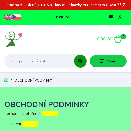
Jsme na dovolené✈️✈️✈️ Všechny objednávky budeme expedovat 27.7.
CZK
0
0,00 Kč
Menu
OBCHODNÍ PODMÍNKY
OBCHODNÍ PODMÍNKY
obchodní společnosti
………………
se sídlem
………………