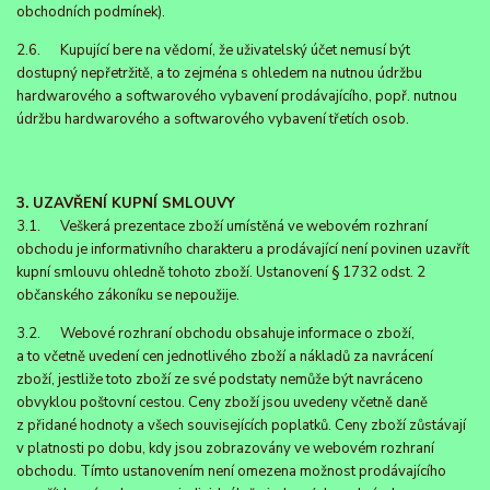
obchodních podmínek).
2.6. Kupující bere na vědomí, že uživatelský účet nemusí být
dostupný nepřetržitě, a to zejména s ohledem na nutnou údržbu
hardwarového a softwarového vybavení prodávajícího, popř. nutnou
údržbu hardwarového a softwarového vybavení třetích osob.
3. UZAVŘENÍ KUPNÍ SMLOUVY
3.1. Veškerá prezentace zboží umístěná ve webovém rozhraní
obchodu je informativního charakteru a prodávající není povinen uzavřít
kupní smlouvu ohledně tohoto zboží. Ustanovení § 1732 odst. 2
občanského zákoníku se nepoužije.
3.2. Webové rozhraní obchodu obsahuje informace o zboží,
a to včetně uvedení cen jednotlivého zboží a nákladů za navrácení
zboží, jestliže toto zboží ze své podstaty nemůže být navráceno
obvyklou poštovní cestou. Ceny zboží jsou uvedeny včetně daně
z přidané hodnoty a všech souvisejících poplatků. Ceny zboží zůstávají
v platnosti po dobu, kdy jsou zobrazovány ve webovém rozhraní
obchodu. Tímto ustanovením není omezena možnost prodávajícího