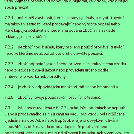
vady. Zejména prodávající odpovídá kupujícímu, že v době, kdy kupující
zboží převzal:
7.2.1. má zboží vlastnosti, které si strany ujednaly, a chybí-li ujednání,
má takové vlastnosti, které prodávající nebo výrobce popsal nebo
které kupující očekával s ohledem na povahu zboží a na základě
reklamy jimi prováděné,
7.2.2. se zboží hodí k účelu, který pro jeho použití prodávající uvádí
nebo ke kterému se zboží tohoto druhu obvykle používá,
7.2.3. zboží odpovídá jakostí nebo provedením smluvenému vzorku
nebo předloze, byla-li jakost nebo provedení určeno podle
smluveného vzorku nebo předlohy,
7.2.4. je zboží v odpovídajícím množství, míře nebo hmotnosti a
7.2.5. zboží vyhovuje požadavkům právních předpisů.
7.3. Ustanovení uvedená v čl. 7.2 obchodních podmínek se nepoužijí
u zboží prodávaného za nižší cenu na vadu, pro kterou byla nižší cena
ujednána, na opotřebení zboží způsobené jeho obvyklým užíváním,
u použitého zboží na vadu odpovídající míře používání nebo
opotřebení, kterou zboží mělo při převzetí kupujícím, nebo vyplývá-li to