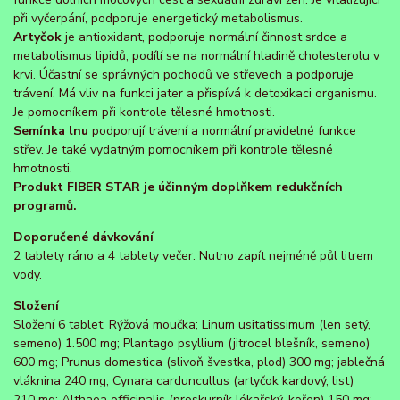
při vyčerpání, podporuje energetický metabolismus.
Artyčok
je antioxidant, podporuje normální činnost srdce a
metabolismus lipidů, podílí se na normální hladině cholesterolu v
krvi. Účastní se správných pochodů ve střevech a podporuje
trávení. Má vliv na funkci jater a přispívá k detoxikaci organismu.
Je pomocníkem při kontrole tělesné hmotnosti.
Semínka lnu
podporují trávení a normální pravidelné funkce
střev. Je také vydatným pomocníkem při kontrole tělesné
hmotnosti.
Produkt FIBER STAR je účinným doplňkem redukčních
programů.
Doporučené dávkování
2 tablety ráno a 4 tablety večer. Nutno zapít nejméně půl litrem
vody.
Složení
Složení 6 tablet: Rýžová moučka; Linum usitatissimum (len setý,
semeno) 1.500 mg; Plantago psyllium (jitrocel blešník, semeno)
600 mg; Prunus domestica (slivoň švestka, plod) 300 mg; jablečná
vláknina 240 mg; Cynara carduncullus (artyčok kardový, list)
210 mg; Althaea officinalis (proskurník lékařský, kořen) 150 mg;