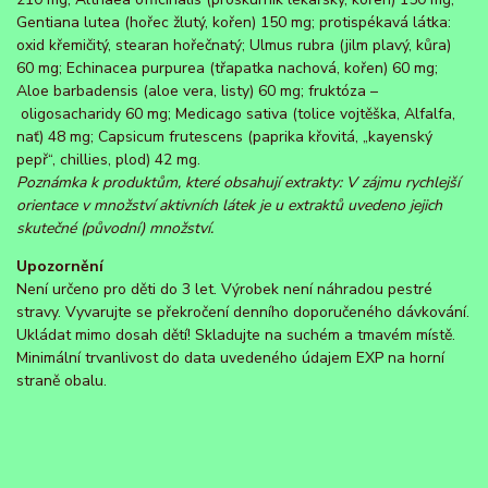
Gentiana lutea (hořec žlutý, kořen) 150 mg; protispékavá látka:
oxid křemičitý, stearan hořečnatý; Ulmus rubra (jilm plavý, kůra)
60 mg; Echinacea purpurea (třapatka nachová, kořen) 60 mg;
Aloe barbadensis (aloe vera, listy) 60 mg; fruktóza –
oligosacharidy 60 mg; Medicago sativa (tolice vojtěška, Alfalfa,
nať) 48 mg; Capsicum frutescens (paprika křovitá, „kayenský
pepř“, chillies, plod) 42 mg.
Poznámka k produktům, které obsahují extrakty: V zájmu rychlejší
orientace v množství aktivních látek je u extraktů uvedeno jejich
skutečné (původní) množství.
Upozornění
Není určeno pro děti do 3 let. Výrobek není náhradou pestré
stravy. Vyvarujte se překročení denního doporučeného dávkování.
Ukládat mimo dosah dětí! Skladujte na suchém a tmavém místě.
Minimální trvanlivost do data uvedeného údajem EXP na horní
straně obalu.