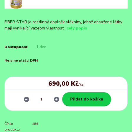
FIBER STAR je rostlinný doplněk vlákniny, jehož obsažené látky
mají vynikající vazební vlastnosti.
celý popis
Dostupnost
1 den
Nejsme plátci DPH
690,00 Kč
/
ks
Přidat do košíku
Číslo
456
produktu: