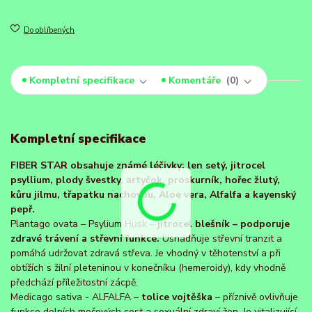
Do oblíbených
Kompletní specifikace
Komentáře
0
Kompletní specifikace
FIBER STAR obsahuje známé léčivky: len setý, jitrocel
psyllium, plody švestky, artyčok, proskurník, hořec žlutý,
kůru jilmu, třapatku nachovou, Aloe vera, Alfalfa a kayenský
pepř.
Plantago ovata – Psylium Husk –
jitrocel blešník – podporuje
zdravé trávení a střevní funkce.
Usnadňuje střevní tranzit a
pomáhá udržovat zdravá střeva. Je vhodný v těhotenství a při
obtížích s žilní pleteninou v konečníku (hemeroidy), kdy vhodně
předchází příležitostní zácpě.
Medicago sativa - ALFALFA –
tolice vojtěška
– příznivě ovlivňuje
funkce dolních močových cest a sexuální zdraví žen. Je vitalizující