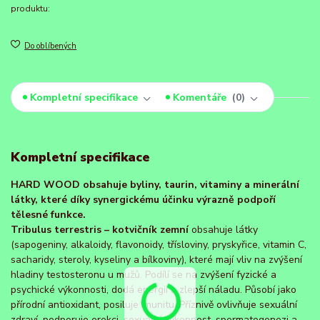
produktu:
Do oblíbených
Kompletní specifikace
Komentáře
0
Kompletní specifikace
HARD WOOD obsahuje byliny, taurin, vitaminy a minerální
látky, které díky synergickému účinku výrazně podpoří
tělesné funkce.
Tribulus terrestris – kotvičník zemní
obsahuje látky
(sapogeniny, alkaloidy, flavonoidy, třísloviny, pryskyřice, vitamin C,
sacharidy, steroly, kyseliny a bílkoviny), které mají vliv na zvýšení
hladiny testosteronu u mužů. Podílí se na zvýšení fyzické a
psychické výkonnosti, dodá energii a zlepší náladu. Působí jako
přírodní antioxidant, posiluje imunitu. Příznivě ovlivňuje sexuální
zdraví, podporuje erekci, sexuální výkonnost, spermatogenezi a