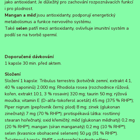
jako antioxidant. Je důležitý pro zachování rozpoznávacích funkcí
i pro plodnost.
Mangan a měď
jsou antioxidanty, podporují energetický
metabolismus a funkce nervového systému.
Také
selen
patří mezi antioxidanty, ovlivňuje imunitní systém a
podílí se na tvorbě spermií.
Doporučené dávkování
1 kapsle 30 min. před aktem.
Složení
Složení 1 kapsle: Tribulus terrestris (kotvičník zemní, extrakt 4:1,
40 % saponinů) 2.000 mg; Rhodiola rosea (rozchodnice růžová,
kořen, extrakt 10:1, 3 % rosavin) 320 mg; taurin 50 mg; rýžová
moučka; vitamin E (D-alfa-tokoferol acetát) 45 mg (375 % RHP*);
Piper nigrum (pepřovník černý, plod) 8 mg; zinek (glukonan
zinečnatý) 7 mg (70 % RHP*); protispékavá látka: rostlinný
stearan hořečnatý, oxid křemičitý; měď (glukonan měďnatý) 0,2 mg
(20 % RHP*); mangan (síran manganatý) 0,2 mg (10 % RHP*);
selen (kvasnice obohacené selenem) 50 µg (91 % RHP*).
Želatinová kapsle. RHP* = referenční hodnoty příjmu