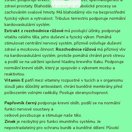
zdraví prostaty. Blahodárně ovlivňuje anabolické procesy se
zachováním svalové hmoty. Má blahodárný vliv na bezprostřední
fyzický výkon a vytrvalost. Tribulus terrestris podporuje normální
kardiovaskulární systém.
Extrakt z rozchodnice růžové
má posilující účinky, podporuje
vitalitu celého těla, jeho duševní a fyzický výkon. Pomáhá
stimulovat centrální nervový systém, příznivě ovlivňuje duševní
zdraví a mozkovou činnost.
Rozchodnice růžová
má příznivý vliv
na kardiovaskulární systém, protože pomáhá chránit proti stresu
a podílí se na udržení správné hladiny krevního tlaku. Podporuje
normální krevní oběh, který je spojován s výkonem mozku a
reaktivitou.
Vitamin E
patří mezi vitaminy rozpustné v tucích a v organismu
slouží jako důležitý antioxidant, chrání buněčné membrány před
poškozením volnými radikály. Posiluje obranyschopnost.
Pepřovník černý
podporuje krevní oběh, podílí se na normální
funkci nervové soustavy a
celkově povzbuzuje a stimuluje naše tělo.
Zinek
je nezbytný pro funkci imunitního systému. Je
nepostradatelný pro ochranu buněk a buněčné dělení. Působí