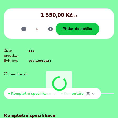
1 590,00 Kč
/
ks
Přidat do košíku
Číslo
111
produktu:
EAN kód:
669416632924
Do oblíbených
Kompletní specifikace
Komentáře
0
Kompletní specifikace