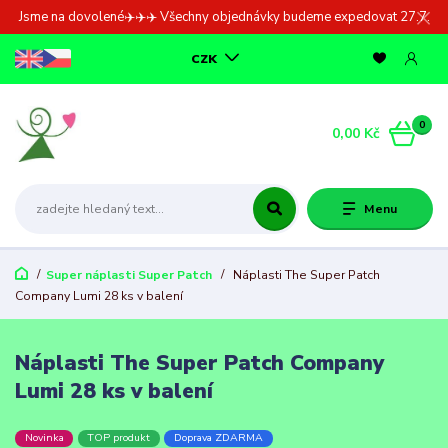
Jsme na dovolené✈️✈️✈️ Všechny objednávky budeme expedovat 27.7.
CZK
0
0,00 Kč
Menu
Super náplasti Super Patch
Náplasti The Super Patch
Company Lumi 28 ks v balení
Náplasti The Super Patch Company
Lumi 28 ks v balení
Novinka
TOP produkt
Doprava ZDARMA