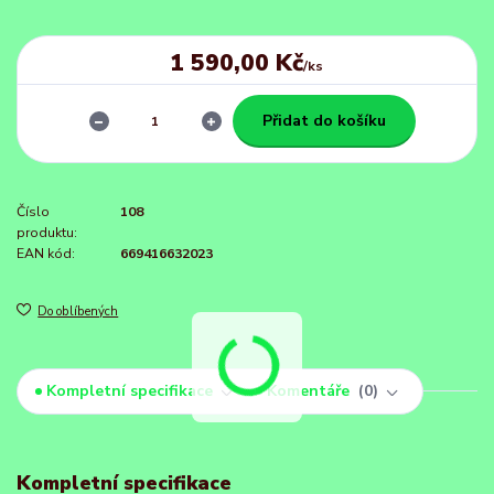
1 590,00 Kč
/
ks
Přidat do košíku
Číslo
108
produktu:
EAN kód:
669416632023
Do oblíbených
Kompletní specifikace
Komentáře
0
Kompletní specifikace