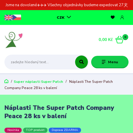
Jsme na dovolené✈️✈️✈️ Všechny objednávky budeme expedovat 27.7.
CZK
0
0,00 Kč
Menu
Super náplasti Super Patch
Náplasti The Super Patch
Company Peace 28 ks v balení
Náplasti The Super Patch Company
Peace 28 ks v balení
Novinka
TOP produkt
Doprava ZDARMA