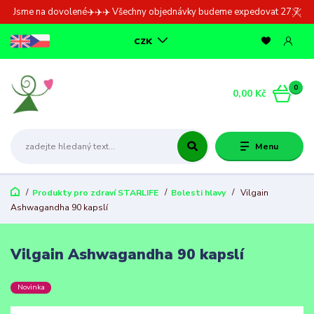
Jsme na dovolené✈️✈️✈️ Všechny objednávky budeme expedovat 27.7.
CZK
0
0,00 Kč
Menu
Produkty pro zdraví STARLIFE
Bolesti hlavy
Vilgain
Ashwagandha 90 kapslí
Vilgain Ashwagandha 90 kapslí
Novinka