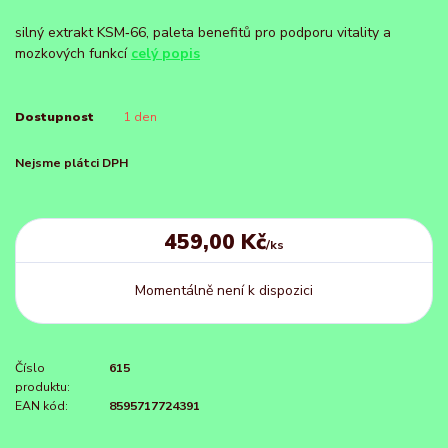
silný extrakt KSM‑66, paleta benefitů pro podporu vitality a
mozkových funkcí
celý popis
Dostupnost
1 den
Nejsme plátci DPH
459,00 Kč
/
ks
Momentálně není k dispozici
Číslo
615
produktu:
EAN kód:
8595717724391