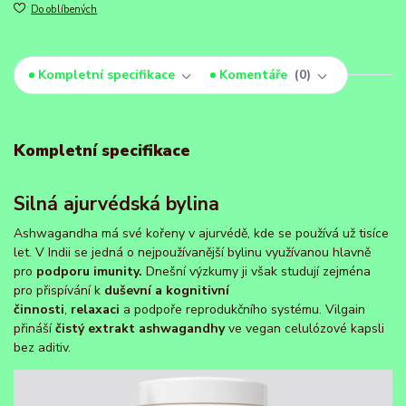
Do oblíbených
Kompletní specifikace
Komentáře
0
Kompletní specifikace
Silná ajurvédská bylina
Ashwagandha má své kořeny v ajurvédě, kde se používá už tisíce
let. V Indii se jedná o nejpoužívanější bylinu využívanou hlavně
pro
podporu imunity.
Dnešní výzkumy ji však studují zejména
pro přispívání k
duševní a kognitivní
činnosti
,
relaxaci
a podpoře reprodukčního systému. Vilgain
přináší
čistý extrakt ashwagandhy
ve vegan celulózové kapsli
bez aditiv.